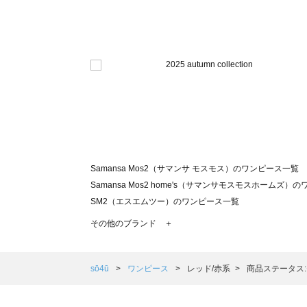
Samansa Mos2（サマンサ モスモス）のワンピース一覧
Samansa Mos2 home's（サマンサモスモスホームズ）
SM2（エスエムツー）のワンピース一覧
TSUHARU by Samansa Mos2（ツハルバイサマンサ
その他のブランド ＋
sm2rhythm（サマンサモスモス リズム）のワンピース一覧
Samansa Mos2 blue（サマンサモスモス ブルー）のワ
Samansa Mos2 Lagom（サマンサモスモス ラーゴム
sō4ū
ワンピース
レッド/赤系
商品ステータス
ehka sopo（エヘカソポ）のワンピース一覧
sō4ū（ソウフォーユー）のワンピース一覧