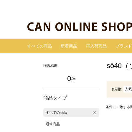
すべての商品
新着商品
再入荷商品
ブランド
sō4
検索結果
0
件
人気
表示順
商品タイプ
条件に一致する
すべての商品
通常商品