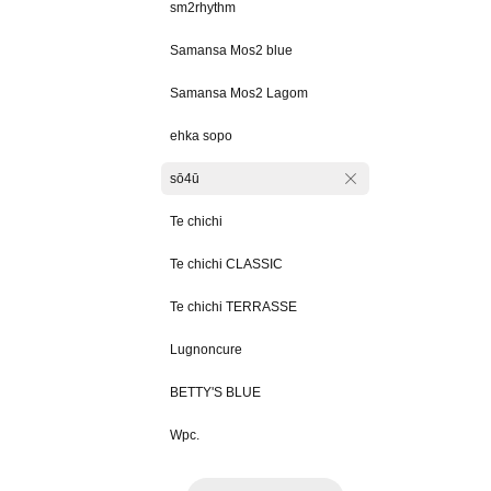
sm2rhythm
Samansa Mos2 blue
Samansa Mos2 Lagom
ehka sopo
sō4ū
Te chichi
Te chichi CLASSIC
Te chichi TERRASSE
Lugnoncure
BETTY'S BLUE
Wpc.