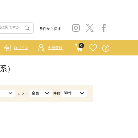
条件から探す
0
ログイン
会員登録
赤系）
全色
80件
カラー
件数