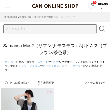
0
BRAND
カート
2026/07/29 ■【お知らせ】ヤマト運輸の配送遅延・停止について
2026/03/18 ■店舗受け取りサービスのご案内
Samansa Mos2（サマンサ モスモス）/ボトムス（ブ
ラウン/茶色系）
ボトムス
の商品一覧です。
スカート
や
パンツ
など定番アイテムを取り揃えておりま
す。他にも
シャツ・ブラウス
や
カーディガン
、
ニット・セーター
などの商品も充
実！
さらに絞り込む
表示変更
アイテム数：
1
件
お気に入り