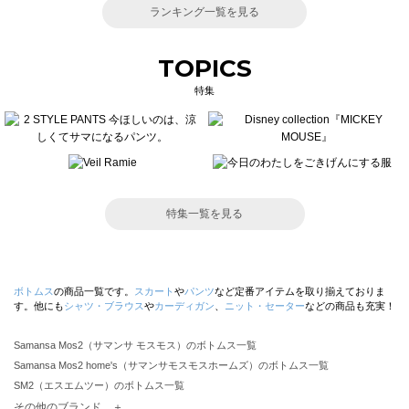
ランキング一覧を見る
TOPICS
特集
特集一覧を見る
ボトムス
の商品一覧です。
スカート
や
パンツ
など定番アイテムを取り揃えておりま
す。他にも
シャツ・ブラウス
や
カーディガン
、
ニット・セーター
などの商品も充実！
Samansa Mos2（サマンサ モスモス）のボトムス一覧
Samansa Mos2 home's（サマンサモスモスホームズ）のボトムス一覧
SM2（エスエムツー）のボトムス一覧
TSUHARU by Samansa Mos2（ツハルバイサマンサモスモス）のボトムス一覧
その他のブランド ＋