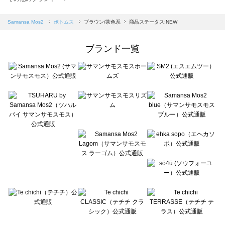
sm2rhythm（サマンサモスモス リズム）のボトムス一覧
Samansa Mos2 blue（サマンサモスモス ブルー）のボトムス一覧
Samansa Mos2
ボトムス
ブラウン/茶色系
商品ステータス:NEW
Samansa Mos2 Lagom（サマンサモスモス ラーゴム）のボトムス一覧
ehka sopo（エヘカソポ）のボトムス一覧
ブランド一覧
sō4ū（ソウフォーユー）のボトムス一覧
Te chichi（テチチ）のボトムス一覧
Te chichi CLASSIC（テチチ クラシック）のボトムス一覧
Te chichi TERRASSE（テチチ テラス）のボトムス一覧
Lugnoncure（ルノンキュール）のボトムス一覧
BETTY'S BLUE（べティーズブルー）のボトムス一覧
Wpc.（ワールドパーティー）のボトムス一覧