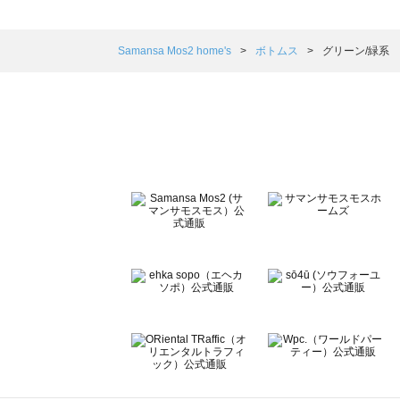
sm2rhythm（サマンサモスモス リズム）のボトムス一覧
Samansa Mos2 blue（サマンサモスモス ブルー）のボ
Samansa Mos2 Lagom（サマンサモスモス ラーゴム）
Samansa Mos2 home's
ボトムス
グリーン/緑系
ehka sopo（エヘカソポ）のボトムス一覧
sō4ū（ソウフォーユー）のボトムス一覧
Te chichi（テチチ）のボトムス一覧
Te chichi CLASSIC（テチチ クラシック）のボトムス一覧
Te chichi TERRASSE（テチチ テラス）のボトムス一覧
Lugnoncure（ルノンキュール）のボトムス一覧
BETTY'S BLUE（べティーズブルー）のボトムス一覧
Wpc.（ワールドパーティー）のボトムス一覧