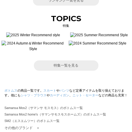
ランキング一覧を見る
TOPICS
特集
特集一覧を見る
ボトムス
の商品一覧です。
スカート
や
パンツ
など定番アイテムを取り揃えておりま
す。他にも
シャツ・ブラウス
や
カーディガン
、
ニット・セーター
などの商品も充実！
Samansa Mos2（サマンサ モスモス）のボトムス一覧
Samansa Mos2 home's（サマンサモスモスホームズ）のボトムス一覧
SM2（エスエムツー）のボトムス一覧
TSUHARU by Samansa Mos2（ツハルバイサマンサモスモス）のボトムス一覧
その他のブランド ＋