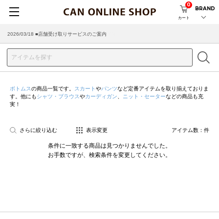
0
BRAND
カート
2026/03/18 ■店舗受け取りサービスのご案内
ボトムス
の商品一覧です。
スカート
や
パンツ
など定番アイテムを取り揃えておりま
す。他にも
シャツ・ブラウス
や
カーディガン
、
ニット・セーター
などの商品も充
実！
さらに絞り込む
表示変更
アイテム数：
件
条件に一致する商品は見つかりませんでした。
お手数ですが、検索条件を変更してください。