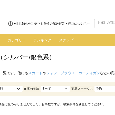
■8/13(木)AM2:00～サイトメンテナンス実施のお知らせ
カテゴリー
ランキング
スナップ
（シルバー/銀色系）
一覧です。他にも
スカート
や
シャツ・ブラウス
、
カーディガン
などの商
順
すべて
予約
在庫の有無
商品ステータス
商品は見つかりませんでした。お手数ですが、検索条件を変更してください。