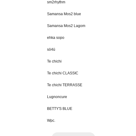
sm2rhythm
Samansa Mos2 blue
Samansa Mos2 Lagom
ehka sopo
sō4ū
Te chichi
Te chichi CLASSIC
Te chichi TERRASSE
Lugnoncure
BETTY'S BLUE
Wpc.