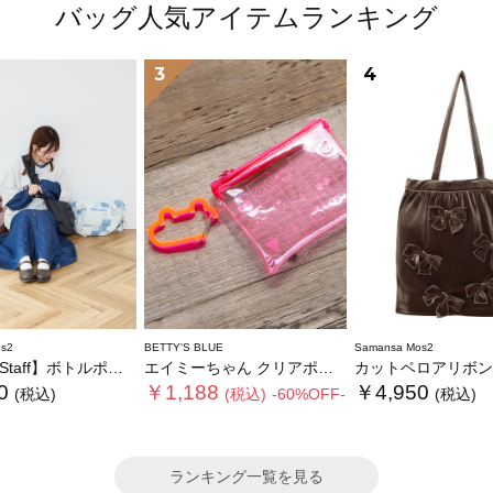
バッグ人気アイテムランキング
3
4
s2
BETTY'S BLUE
Samansa Mos2
】ボトルポケ付/ハーフムーンフリルbag
エイミーちゃん クリアポーチ
カットベロアリボントー
0
￥1,188
￥4,950
(税込)
(税込)
-60%OFF-
(税込)
ランキング一覧を見る