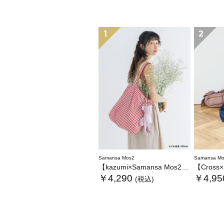
1
2
Samansa Mos2
Samansa Mo
【kazumi×Samansa Mos2】ぬいぐるみバッグ
【Cross×Staff
￥4,290
￥4,95
(税込)