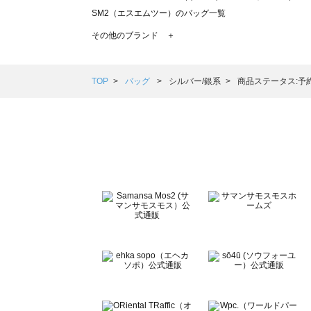
SM2（エスエムツー）のバッグ一覧
TSUHARU by Samansa Mos2（ツハルバイサマンサ
その他のブランド ＋
sm2rhythm（サマンサモスモス リズム）のバッグ一覧
Samansa Mos2 blue（サマンサモスモス ブルー）のバッ
Samansa Mos2 Lagom（サマンサモスモス ラーゴム）
TOP
バッグ
シルバー/銀系
商品ステータス:予
ehka sopo（エヘカソポ）のバッグ一覧
sō4ū（ソウフォーユー）のバッグ一覧
Te chichi（テチチ）のバッグ一覧
Te chichi CLASSIC（テチチ クラシック）のバッグ一覧
Te chichi TERRASSE（テチチ テラス）のバッグ一覧
Lugnoncure（ルノンキュール）のバッグ一覧
BETTY'S BLUE（べティーズブルー）のバッグ一覧
Wpc.（ワールドパーティー）のバッグ一覧