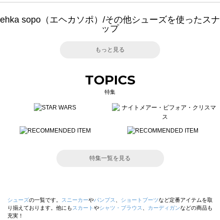
ehka sopo（エヘカソポ）/その他シューズを使ったスナ
ップ
もっと見る
TOPICS
特集
特集一覧を見る
シューズ
の一覧です。
スニーカー
や
パンプス
、
ショートブーツ
など定番アイテムを取
り揃えております。他にも
スカート
や
シャツ・ブラウス
、
カーディガン
などの商品も
充実！