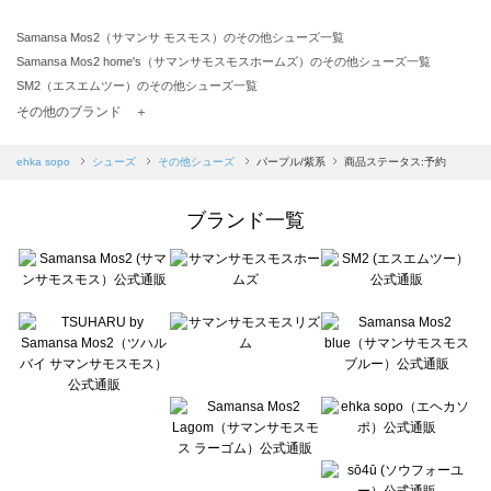
Samansa Mos2（サマンサ モスモス）のその他シューズ一覧
Samansa Mos2 home's（サマンサモスモスホームズ）のその他シューズ一覧
SM2（エスエムツー）のその他シューズ一覧
TSUHARU by Samansa Mos2（ツハルバイサマンサモスモス）のその他シューズ一覧
その他のブランド ＋
sm2rhythm（サマンサモスモス リズム）のその他シューズ一覧
Samansa Mos2 blue（サマンサモスモス ブルー）のその他シューズ一覧
ehka sopo
シューズ
その他シューズ
パープル/紫系
商品ステータス:予約
Samansa Mos2 Lagom（サマンサモスモス ラーゴム）のその他シューズ一覧
ehka sopo（エヘカソポ）のその他シューズ一覧
ブランド一覧
sō4ū（ソウフォーユー）のその他シューズ一覧
Te chichi（テチチ）のその他シューズ一覧
Te chichi CLASSIC（テチチ クラシック）のその他シューズ一覧
Te chichi TERRASSE（テチチ テラス）のその他シューズ一覧
Lugnoncure（ルノンキュール）のその他シューズ一覧
BETTY'S BLUE（べティーズブルー）のその他シューズ一覧
Wpc.（ワールドパーティー）のその他シューズ一覧