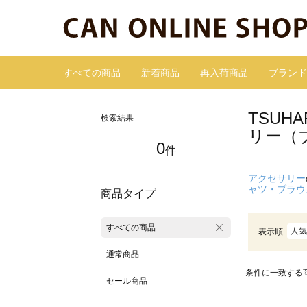
すべての商品
新着商品
再入荷商品
ブランド
TSUH
検索結果
リー（
0
件
アクセサリー
ャツ・ブラウ
商品タイプ
すべての商品
人気
表示順
通常商品
条件に一致する
セール商品