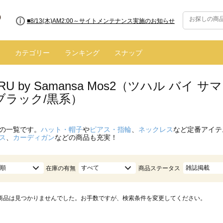
■8/13(木)AM2:00～サイトメンテナンス実施のお知らせ
カテゴリー
ランキング
スナップ
ARU by Samansa Mos2（ツハル バ
ブラック/黒系）
の一覧です。
ハット・帽子
や
ピアス・指輪
、
ネックレス
など定番アイテ
ス
、
カーディガン
などの商品も充実！
順
すべて
雑誌掲載
在庫の有無
商品ステータス
商品は見つかりませんでした。お手数ですが、検索条件を変更してください。