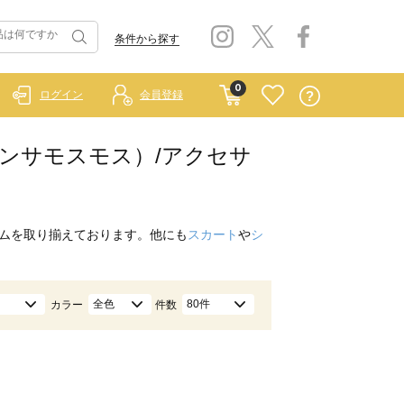
条件から探す
0
ログイン
会員登録
イ サマンサモスモス）/アクセサ
ムを取り揃えております。他にも
スカート
や
シ
全色
80件
カラー
件数