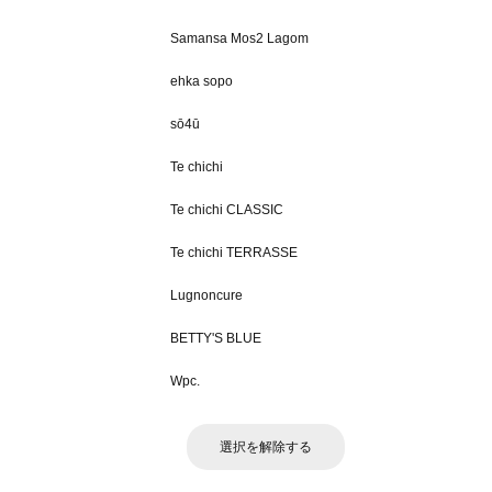
Samansa Mos2 Lagom
ehka sopo
sō4ū
Te chichi
Te chichi CLASSIC
Te chichi TERRASSE
Lugnoncure
BETTY'S BLUE
Wpc.
選択を解除する