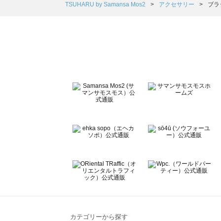
Samansa Mos2 Lagom（サマンサモスモス ラーゴム
TSUHARU by Samansa Mos2
アクセサリー
ブラ
ehka sopo（エヘカソポ）のアクセサリー一覧
sō4ū（ソウフォーユー）のアクセサリー一覧
Te chichi（テチチ）のアクセサリー一覧
Te chichi CLASSIC（テチチ クラシック）のアクセサリー
Te chichi TERRASSE（テチチ テラス）のアクセサリー一
Lugnoncure（ルノンキュール）のアクセサリー一覧
BETTY'S BLUE（べティーズブルー）のアクセサリー一覧
Wpc.（ワールドパーティー）のアクセサリー一覧
カテゴリーから探す