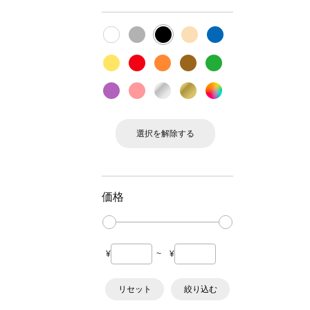
選択を解除する
価格
¥
~
¥
リセット
絞り込む