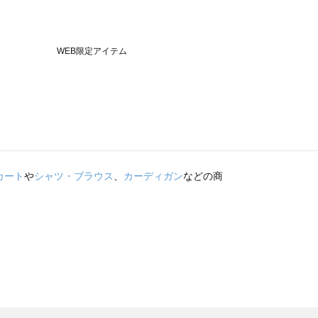
カート
や
シャツ・ブラウス
、
カーディガン
などの商