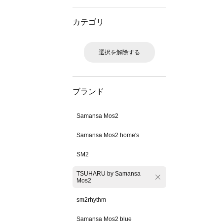
カテゴリ
選択を解除する
ブランド
Samansa Mos2
Samansa Mos2 home's
SM2
TSUHARU by Samansa
Mos2
sm2rhythm
Samansa Mos2 blue