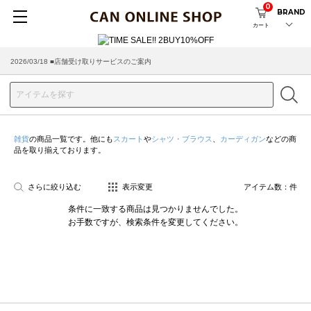
0
BRAND
カート
2026/03/18 ■店舗受け取りサービスのご案内
雑貨
の商品一覧です。他にも
スカート
や
シャツ・ブラウス
、
カーディガン
などの商
品を取り揃えております。
さらに絞り込む
表示変更
アイテム数：
件
条件に一致する商品は見つかりませんでした。
お手数ですが、検索条件を変更してください。