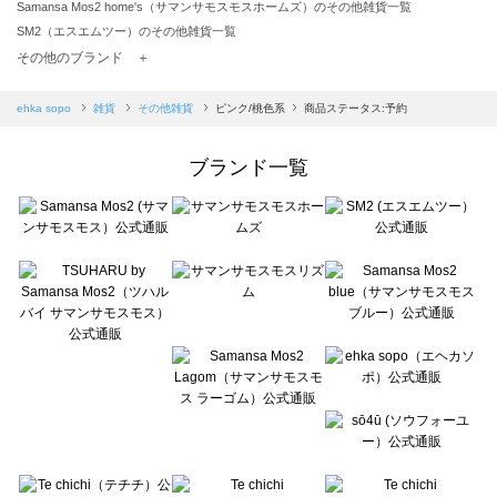
Samansa Mos2 home's（サマンサモスモスホームズ）のその他雑貨一覧
SM2（エスエムツー）のその他雑貨一覧
TSUHARU by Samansa Mos2（ツハルバイサマンサモスモス）のその他雑貨一覧
その他のブランド ＋
sm2rhythm（サマンサモスモス リズム）のその他雑貨一覧
Samansa Mos2 blue（サマンサモスモス ブルー）のその他雑貨一覧
ehka sopo
雑貨
その他雑貨
ピンク/桃色系
商品ステータス:予約
Samansa Mos2 Lagom（サマンサモスモス ラーゴム）のその他雑貨一覧
ehka sopo（エヘカソポ）のその他雑貨一覧
ブランド一覧
sō4ū（ソウフォーユー）のその他雑貨一覧
Te chichi（テチチ）のその他雑貨一覧
Te chichi CLASSIC（テチチ クラシック）のその他雑貨一覧
Te chichi TERRASSE（テチチ テラス）のその他雑貨一覧
Lugnoncure（ルノンキュール）のその他雑貨一覧
BETTY'S BLUE（べティーズブルー）のその他雑貨一覧
Wpc.（ワールドパーティー）のその他雑貨一覧