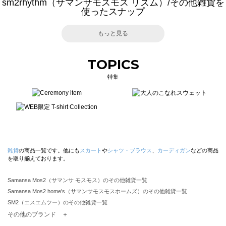
sm2rhythm（サマンサモスモス リズム）/その他雑貨を
使ったスナップ
もっと見る
TOPICS
特集
雑貨
の商品一覧です。他にも
スカート
や
シャツ・ブラウス
、
カーディガン
などの商品
を取り揃えております。
Samansa Mos2（サマンサ モスモス）のその他雑貨一覧
Samansa Mos2 home's（サマンサモスモスホームズ）のその他雑貨一覧
SM2（エスエムツー）のその他雑貨一覧
TSUHARU by Samansa Mos2（ツハルバイサマンサモスモス）のその他雑貨一覧
その他のブランド ＋
sm2rhythm（サマンサモスモス リズム）のその他雑貨一覧