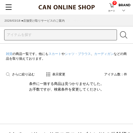
0
BRAND
カート
2026/03/18 ■店舗受け取りサービスのご案内
雑貨
の商品一覧です。他にも
スカート
や
シャツ・ブラウス
、
カーディガン
などの商
品を取り揃えております。
さらに絞り込む
表示変更
アイテム数：
件
条件に一致する商品は見つかりませんでした。
お手数ですが、検索条件を変更してください。