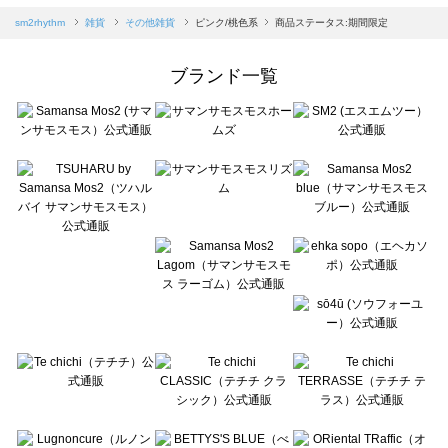
Samansa Mos2 blue（サマンサモスモス ブルー）のその他雑貨一覧
sm2rhythm
雑貨
その他雑貨
ピンク/桃色系
商品ステータス:期間限定
Samansa Mos2 Lagom（サマンサモスモス ラーゴム）のその他雑貨一覧
ehka sopo（エヘカソポ）のその他雑貨一覧
ブランド一覧
sō4ū（ソウフォーユー）のその他雑貨一覧
Te chichi（テチチ）のその他雑貨一覧
Te chichi CLASSIC（テチチ クラシック）のその他雑貨一覧
Te chichi TERRASSE（テチチ テラス）のその他雑貨一覧
Lugnoncure（ルノンキュール）のその他雑貨一覧
BETTY'S BLUE（べティーズブルー）のその他雑貨一覧
Wpc.（ワールドパーティー）のその他雑貨一覧