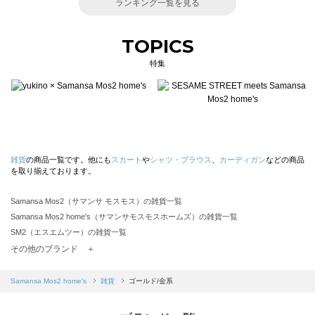
ランキング一覧を見る
TOPICS
特集
雑貨
の商品一覧です。他にも
スカート
や
シャツ・ブラウス
、
カーディガン
などの商品
を取り揃えております。
Samansa Mos2（サマンサ モスモス）の雑貨一覧
Samansa Mos2 home's（サマンサモスモスホームズ）の雑貨一覧
SM2（エスエムツー）の雑貨一覧
TSUHARU by Samansa Mos2（ツハルバイサマンサモスモス）の雑貨一覧
その他のブランド ＋
sm2rhythm（サマンサモスモス リズム）の雑貨一覧
Samansa Mos2 blue（サマンサモスモス ブルー）の雑貨一覧
Samansa Mos2 home's
雑貨
ゴールド/金系
Samansa Mos2 Lagom（サマンサモスモス ラーゴム）の雑貨一覧
ehka sopo（エヘカソポ）の雑貨一覧