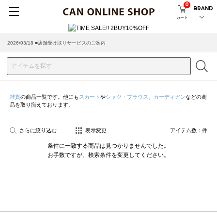
0
BRAND
カート
2026/03/18 ■店舗受け取りサービスのご案内
雑貨
の商品一覧です。他にも
スカート
や
シャツ・ブラウス
、
カーディガン
などの商
品を取り揃えております。
さらに絞り込む
表示変更
アイテム数：
件
条件に一致する商品は見つかりませんでした。
お手数ですが、検索条件を変更してください。