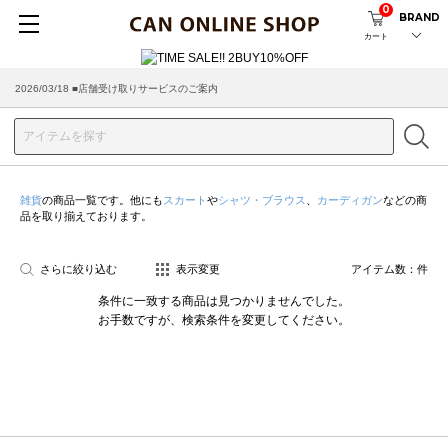
0
BRAND
カート
2026/03/18 ■店舗受け取りサービスのご案内
雑貨
の商品一覧です。他にも
スカート
や
シャツ・ブラウス
、
カーディガン
などの商
品を取り揃えております。
さらに絞り込む
表示変更
アイテム数：
件
条件に一致する商品は見つかりませんでした。
お手数ですが、検索条件を変更してください。