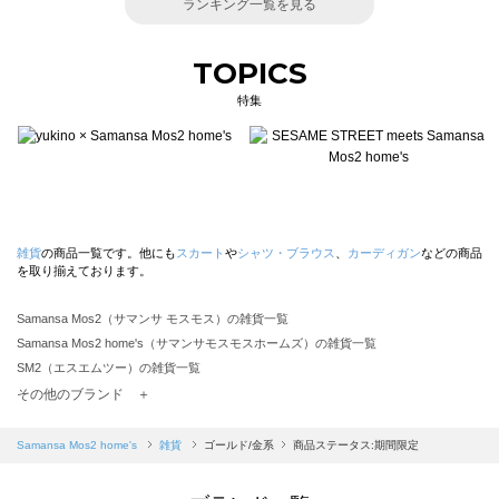
ランキング一覧を見る
TOPICS
特集
雑貨
の商品一覧です。他にも
スカート
や
シャツ・ブラウス
、
カーディガン
などの商品
を取り揃えております。
Samansa Mos2（サマンサ モスモス）の雑貨一覧
Samansa Mos2 home's（サマンサモスモスホームズ）の雑貨一覧
SM2（エスエムツー）の雑貨一覧
TSUHARU by Samansa Mos2（ツハルバイサマンサモスモス）の雑貨一覧
その他のブランド ＋
sm2rhythm（サマンサモスモス リズム）の雑貨一覧
Samansa Mos2 blue（サマンサモスモス ブルー）の雑貨一覧
Samansa Mos2 home's
雑貨
ゴールド/金系
商品ステータス:期間限定
Samansa Mos2 Lagom（サマンサモスモス ラーゴム）の雑貨一覧
ehka sopo（エヘカソポ）の雑貨一覧