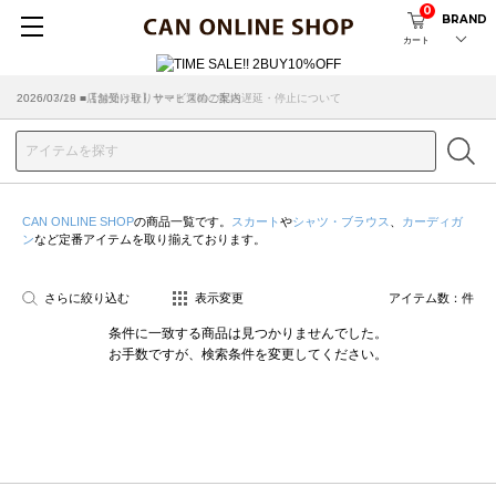
0
BRAND
カート
2026/07/29 ■【お知らせ】ヤマト運輸の配送遅延・停止について
2026/03/18 ■店舗受け取りサービスのご案内
CAN ONLINE SHOP
の商品一覧です。
スカート
や
シャツ・ブラウス
、
カーディガ
ン
など定番アイテムを取り揃えております。
さらに絞り込む
表示変更
アイテム数：
件
条件に一致する商品は見つかりませんでした。
お手数ですが、検索条件を変更してください。