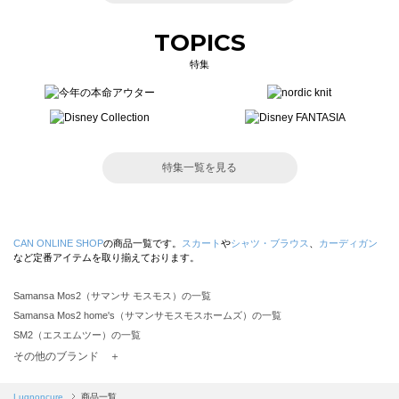
TOPICS
特集
特集一覧を見る
CAN ONLINE SHOP
の商品一覧です。
スカート
や
シャツ・ブラウス
、
カーディガン
など定番アイテムを取り揃えております。
Samansa Mos2（サマンサ モスモス）の一覧
Samansa Mos2 home's（サマンサモスモスホームズ）の一覧
SM2（エスエムツー）の一覧
TSUHARU by Samansa Mos2（ツハルバイサマンサモスモス）の一覧
その他のブランド ＋
sm2rhythm（サマンサモスモス リズム）の一覧
Samansa Mos2 blue（サマンサモスモス ブルー）の一覧
Lugnoncure
商品一覧