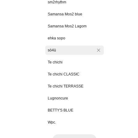
sm2rhythm
Samansa Mos2 blue
Samansa Mos2 Lagom
ehka sopo
sō4ū
Te chichi
Te chichi CLASSIC
Te chichi TERRASSE
Lugnoncure
BETTY'S BLUE
Wpc.