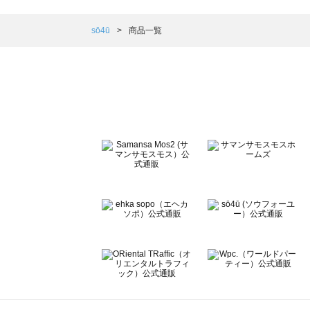
Samansa Mos2 blue（サマンサモスモス ブルー）の一覧
Samansa Mos2 Lagom（サマンサモスモス ラーゴム）の
sō4ū
商品一覧
ehka sopo（エヘカソポ）の一覧
sō4ū（ソウフォーユー）の一覧
Te chichi（テチチ）の一覧
Te chichi CLASSIC（テチチ クラシック）の一覧
Te chichi TERRASSE（テチチ テラス）の一覧
Lugnoncure（ルノンキュール）の一覧
BETTY'S BLUE（べティーズブルー）の一覧
Wpc.（ワールドパーティー）の一覧