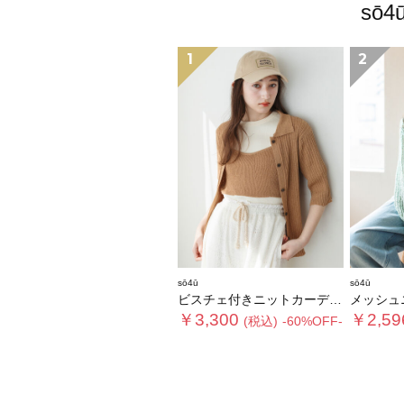
sō
1
2
sō4ū
sō4ū
ビスチェ付きニットカーディガン
メッシュ
￥3,300
￥2,59
(税込)
-60%OFF-