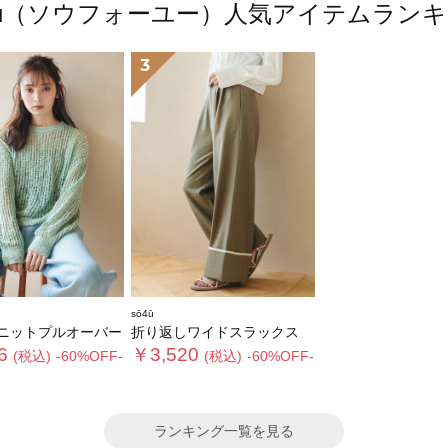
4ū（ソウフォーユー）人気アイテムラン
3
sō4ū
ニットプルオーバー
折り返しワイドスラックス
6
￥3,520
(税込)
-60%OFF-
(税込)
-60%OFF-
ランキング一覧を見る