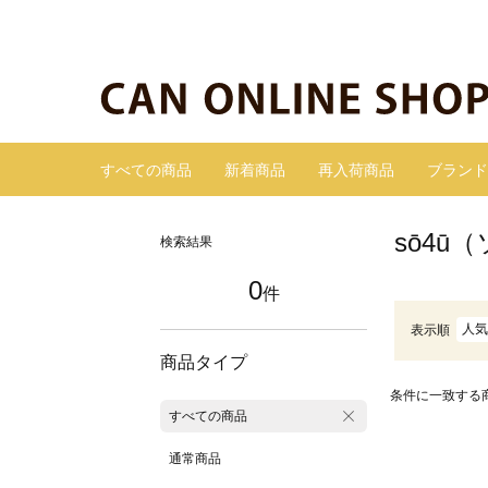
すべての商品
新着商品
再入荷商品
ブランド
sō4ū
検索結果
0
件
人気
表示順
商品タイプ
条件に一致する
すべての商品
通常商品