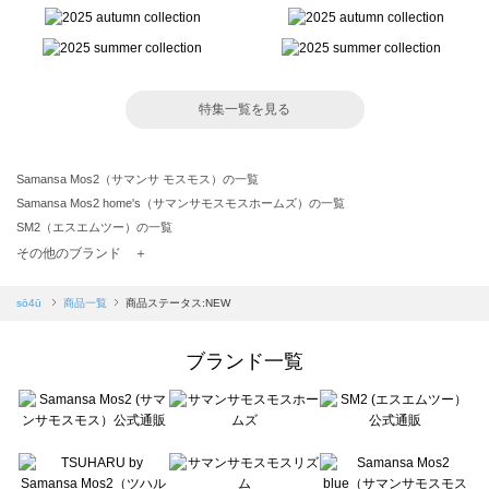
特集一覧を見る
Samansa Mos2（サマンサ モスモス）の一覧
Samansa Mos2 home's（サマンサモスモスホームズ）の一覧
SM2（エスエムツー）の一覧
TSUHARU by Samansa Mos2（ツハルバイサマンサモスモス）の一覧
その他のブランド ＋
sm2rhythm（サマンサモスモス リズム）の一覧
Samansa Mos2 blue（サマンサモスモス ブルー）の一覧
sō4ū
商品一覧
商品ステータス:NEW
Samansa Mos2 Lagom（サマンサモスモス ラーゴム）の一覧
ehka sopo（エヘカソポ）の一覧
ブランド一覧
sō4ū（ソウフォーユー）の一覧
Te chichi（テチチ）の一覧
Te chichi CLASSIC（テチチ クラシック）の一覧
Te chichi TERRASSE（テチチ テラス）の一覧
Lugnoncure（ルノンキュール）の一覧