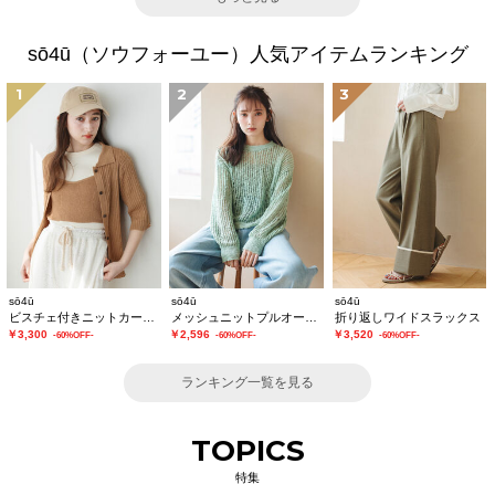
sō4ū（ソウフォーユー）人気アイテムランキング
1
2
3
sō4ū
sō4ū
sō4ū
ビスチェ付きニットカーディガン
メッシュニットプルオーバー
折り返しワイドスラックス
￥3,300
￥2,596
￥3,520
-60%OFF-
-60%OFF-
-60%OFF-
ランキング一覧を見る
TOPICS
特集