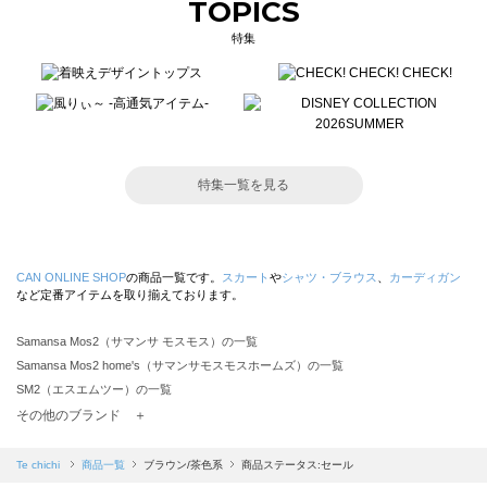
TOPICS
特集
特集一覧を見る
CAN ONLINE SHOP
の商品一覧です。
スカート
や
シャツ・ブラウス
、
カーディガン
など定番アイテムを取り揃えております。
Samansa Mos2（サマンサ モスモス）の一覧
Samansa Mos2 home's（サマンサモスモスホームズ）の一覧
SM2（エスエムツー）の一覧
TSUHARU by Samansa Mos2（ツハルバイサマンサモスモス）の一覧
その他のブランド ＋
sm2rhythm（サマンサモスモス リズム）の一覧
Samansa Mos2 blue（サマンサモスモス ブルー）の一覧
Te chichi
商品一覧
ブラウン/茶色系
商品ステータス:セール
Samansa Mos2 Lagom（サマンサモスモス ラーゴム）の一覧