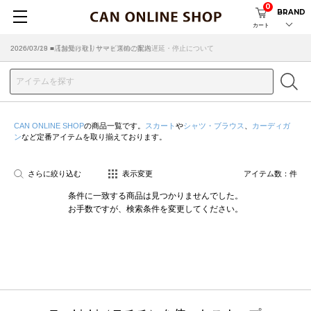
0
BRAND
カート
2026/07/29 ■【お知らせ】ヤマト運輸の配送遅延・停止について
2026/03/18 ■店舗受け取りサービスのご案内
CAN ONLINE SHOP
の商品一覧です。
スカート
や
シャツ・ブラウス
、
カーディガ
ン
など定番アイテムを取り揃えております。
さらに絞り込む
表示変更
アイテム数：
件
条件に一致する商品は見つかりませんでした。
お手数ですが、検索条件を変更してください。