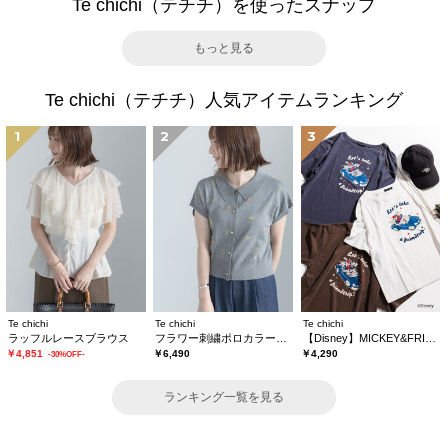
Te chichi（テチチ）を使ったスナップ
もっと見る
Te chichi（テチチ）人気アイテムランキング
1
2
3
Te chichi
Te chichi
Te chichi
ラッフルレースブラウス
フラワー刺繍ポロカラーニット
【Disney】MICKEY&FRIENDS/オーバーサイズTシャツ
￥4,851
￥6,490
￥4,290
-30%OFF-
ランキング一覧を見る