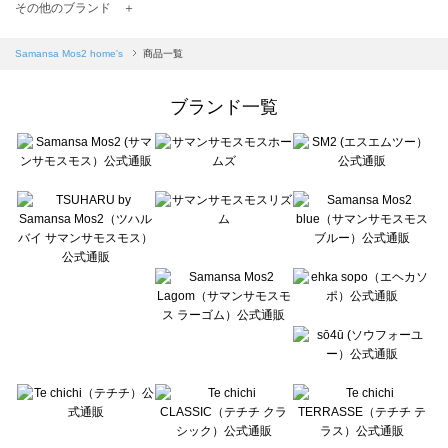
TSUHARU by Samansa Mos2（ツハルバイサマンサモスモス）の一覧
その他のブランド ＋
sm2rhythm（サマンサモスモス リズム）の一覧
Samansa Mos2 blue（サマンサモスモス ブルー）の一覧
Samansa Mos2 home's
商品一覧
Samansa Mos2 Lagom（サマンサモスモス ラーゴム）の一覧
ehka sopo（エヘカソポ）の一覧
ブランド一覧
sō4ū（ソウフォーユー）の一覧
Te chichi（テチチ）の一覧
Te chichi CLASSIC（テチチ クラシック）の一覧
Te chichi TERRASSE（テチチ テラス）の一覧
Lugnoncure（ルノンキュール）の一覧
BETTY'S BLUE（べティーズブルー）の一覧
Wpc.（ワールドパーティー）の一覧