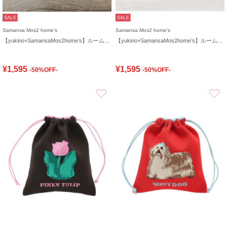
SALE
SALE
Samansa Mos2 home's
Samansa Mos2 home's
【yukino×SamansaMos2home’s】ルームソックス
【yukino×SamansaMos2home’s】ルームソックス
¥1,595
¥1,595
-50%OFF-
-50%OFF-
お気に入り