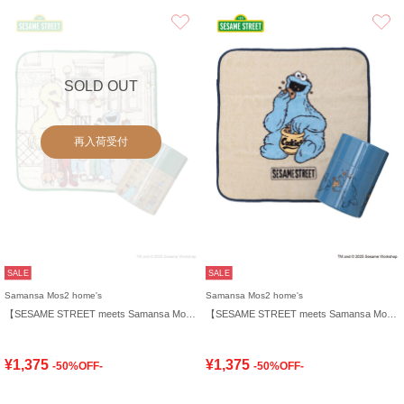
お気に入り
SOLD OUT
再入荷受付
SALE
SALE
Samansa Mos2 home's
Samansa Mos2 home's
【SESAME STREET meets Samansa Mos2 home's】ケース入りハンカチ
【SESAME STREET meets Samansa Mos2 home's】ケース入りハンカチ
¥1,375
¥1,375
-50%OFF-
-50%OFF-