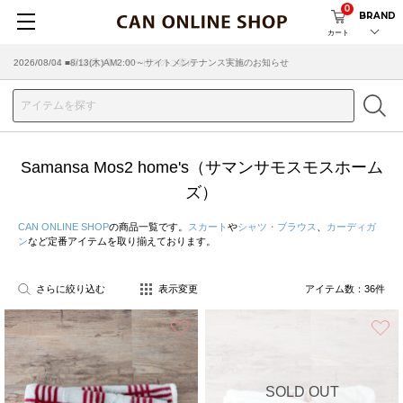
0
BRAND
カート
2026/08/04 ■8/13(木)AM2:00～サイトメンテナンス実施のお知らせ
Samansa Mos2 home's（サマンサモスモスホーム
ズ）
CAN ONLINE SHOP
の商品一覧です。
スカート
や
シャツ・ブラウス
、
カーディガ
ン
など定番アイテムを取り揃えております。
さらに絞り込む
表示変更
アイテム数：
36
件
お気に入り
SOLD OUT