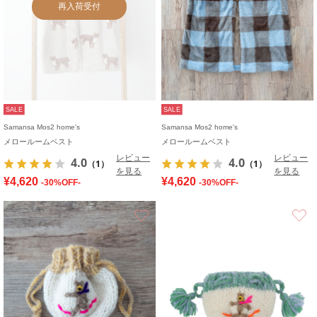
再入荷受付
SALE
SALE
Samansa Mos2 home's
Samansa Mos2 home's
メロールームベスト
メロールームベスト
レビュー
レビュー
4.0
4.0
（1）
（1）
を見る
を見る
¥4,620
¥4,620
-30%OFF-
-30%OFF-
お気に入り