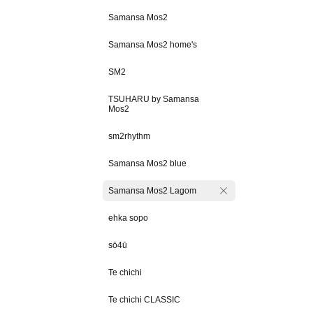
Samansa Mos2
Samansa Mos2 home's
SM2
TSUHARU by Samansa
Mos2
sm2rhythm
Samansa Mos2 blue
Samansa Mos2 Lagom
ehka sopo
sō4ū
Te chichi
Te chichi CLASSIC