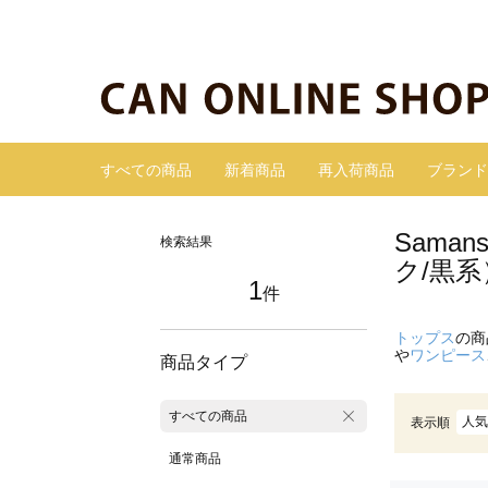
すべての商品
新着商品
再入荷商品
ブランド
Sama
検索結果
ク/黒系
1
件
トップス
の商
や
ワンピース
商品タイプ
すべての商品
人気
表示順
通常商品