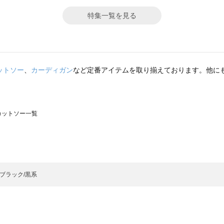
特集一覧を見る
ットソー
、
カーディガン
など定番アイテムを取り揃えております。他に
のカットソー一覧
モスモス）のカットソー一覧
ットソー一覧
）のカットソー一覧
ブラック/黒系
覧