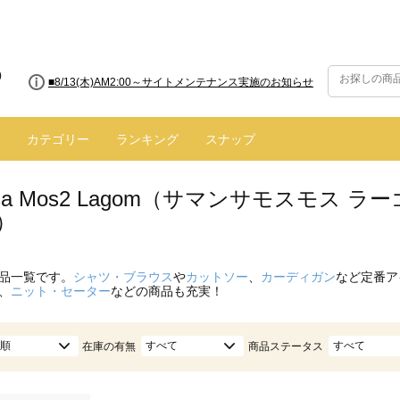
■8/13(木)AM2:00～サイトメンテナンス実施のお知らせ
カテゴリー
ランキング
スナップ
nsa Mos2 Lagom（サマンサモスモス
）
品一覧です。
シャツ・ブラウス
や
カットソー
、
カーディガン
など定番ア
、
ニット・セーター
などの商品も充実！
順
すべて
すべて
在庫の有無
商品ステータス