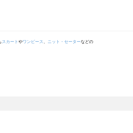
も
スカート
や
ワンピース
、
ニット・セーター
などの