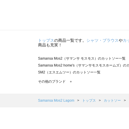
トップス
の商品一覧です。
シャツ・ブラウス
や
カ
商品も充実！
Samansa Mos2（サマンサ モスモス）のカットソー一覧
Samansa Mos2 home's（サマンサモスモスホームズ）
SM2（エスエムツー）のカットソー一覧
TSUHARU by Samansa Mos2（ツハルバイサマンサ
その他のブランド ＋
sm2rhythm（サマンサモスモス リズム）のカットソー一覧
Samansa Mos2 blue（サマンサモスモス ブルー）のカ
Samansa Mos2 Lagom（サマンサモスモス ラーゴム
Samansa Mos2 Lagom
トップス
カットソー
ehka sopo（エヘカソポ）のカットソー一覧
sō4ū（ソウフォーユー）のカットソー一覧
Te chichi（テチチ）のカットソー一覧
Te chichi CLASSIC（テチチ クラシック）のカットソー一