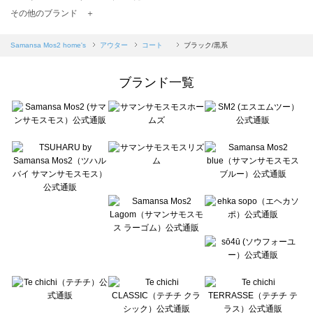
TSUHARU by Samansa Mos2（ツハルバイサマンサモスモス）のコート 一覧
その他のブランド ＋
sm2rhythm（サマンサモスモス リズム）のコート 一覧
Samansa Mos2 blue（サマンサモスモス ブルー）のコート 一覧
Samansa Mos2 home's
アウター
コート
ブラック/黒系
Samansa Mos2 Lagom（サマンサモスモス ラーゴム）のコート 一覧
ehka sopo（エヘカソポ）のコート 一覧
ブランド一覧
sō4ū（ソウフォーユー）のコート 一覧
Te chichi（テチチ）のコート 一覧
Te chichi CLASSIC（テチチ クラシック）のコート 一覧
Te chichi TERRASSE（テチチ テラス）のコート 一覧
Lugnoncure（ルノンキュール）のコート 一覧
BETTY'S BLUE（べティーズブルー）のコート 一覧
Wpc.（ワールドパーティー）のコート 一覧