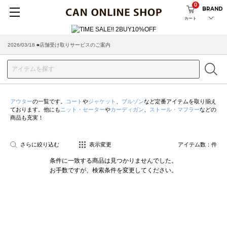
0
BRAND
カート
2026/03/18 ■店舗受け取りサービスのご案内
アウター
の一覧です。
コート
や
ジャケット
、
ブルゾン
など定番アイテムを取り揃え
ております。他にも
ニット・セーター
や
カーディガン
、
ストール・マフラー
などの
商品も充実！
さらに絞り込む
表示変更
アイテム数：
件
条件に一致する商品は見つかりませんでした。
お手数ですが、検索条件を変更してください。