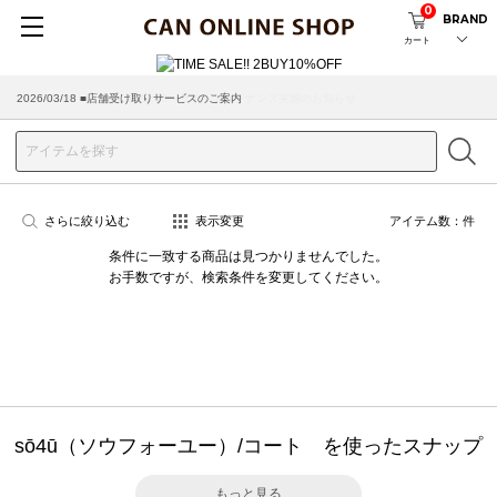
0
BRAND
カート
2026/08/04 ■8/13(木)AM2:00～サイトメンテナンス実施のお知らせ
2026/03/18 ■店舗受け取りサービスのご案内
さらに絞り込む
表示変更
アイテム数：
件
条件に一致する商品は見つかりませんでした。
お手数ですが、検索条件を変更してください。
sō4ū（ソウフォーユー）/コート を使ったスナップ
もっと見る