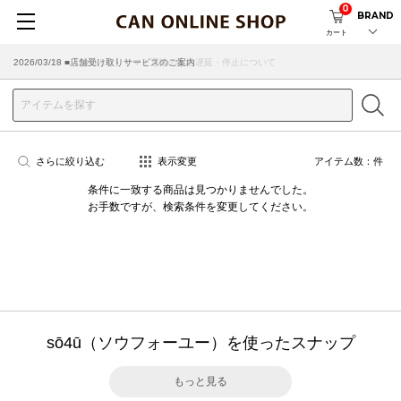
0
BRAND
カート
2026/07/29 ■【お知らせ】ヤマト運輸の配送遅延・停止について
2026/03/18 ■店舗受け取りサービスのご案内
さらに絞り込む
表示変更
アイテム数：
件
条件に一致する商品は見つかりませんでした。
お手数ですが、検索条件を変更してください。
sō4ū（ソウフォーユー）を使ったスナップ
もっと見る