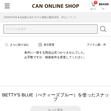
0
BRAND
カート
2026/07/29 ■【お知らせ】ヤマト運輸の配送遅延・停止について
2026/03/18 ■店舗受け取りサービスのご案内
さらに絞り込む
表示変更
アイテム数：
件
条件に一致する商品は見つかりませんでした。
お手数ですが、検索条件を変更してください。
BETTY'S BLUE（べティーズブルー）を使ったスナッ
プ
もっと見る