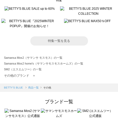
特集
特集一覧を見る
Samansa Mos2（サマンサ モスモス）の一覧
Samansa Mos2 home's（サマンサモスモスホームズ）の一覧
SM2（エスエムツー）の一覧
TSUHARU by Samansa Mos2（ツハルバイサマンサモスモス）の一覧
その他のブランド ＋
sm2rhythm（サマンサモスモス リズム）の一覧
Samansa Mos2 blue（サマンサモスモス ブルー）の一覧
BETTY'S BLUE
商品一覧
その他
Samansa Mos2 Lagom（サマンサモスモス ラーゴム）の一覧
ehka sopo（エヘカソポ）の一覧
ブランド一覧
sō4ū（ソウフォーユー）の一覧
Te chichi（テチチ）の一覧
Te chichi CLASSIC（テチチ クラシック）の一覧