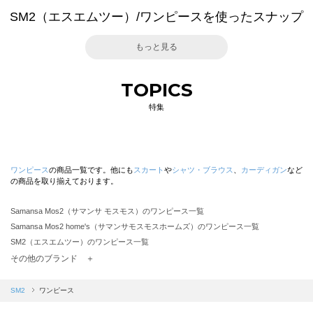
SM2（エスエムツー）/ワンピースを使ったスナップ
もっと見る
TOPICS
特集
ワンピース
の商品一覧です。他にも
スカート
や
シャツ・ブラウス
、
カーディガン
など
の商品を取り揃えております。
Samansa Mos2（サマンサ モスモス）のワンピース一覧
Samansa Mos2 home's（サマンサモスモスホームズ）のワンピース一覧
SM2（エスエムツー）のワンピース一覧
TSUHARU by Samansa Mos2（ツハルバイサマンサモスモス）のワンピース一覧
その他のブランド ＋
sm2rhythm（サマンサモスモス リズム）のワンピース一覧
Samansa Mos2 blue（サマンサモスモス ブルー）のワンピース一覧
SM2
ワンピース
Samansa Mos2 Lagom（サマンサモスモス ラーゴム）のワンピース一覧