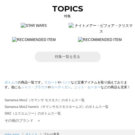
TOPICS
特集
特集一覧を見る
ボトムス
の商品一覧です。
スカート
や
パンツ
など定番アイテムを取り揃えておりま
す。他にも
シャツ・ブラウス
や
カーディガン
、
ニット・セーター
などの商品も充実！
Samansa Mos2（サマンサ モスモス）のボトムス一覧
Samansa Mos2 home's（サマンサモスモスホームズ）のボトムス一覧
SM2（エスエムツー）のボトムス一覧
TSUHARU by Samansa Mos2（ツハルバイサマンサモスモス）のボトムス一覧
その他のブランド ＋
sm2rhythm（サマンサモスモス リズム）のボトムス一覧
Samansa Mos2 blue（サマンサモスモス ブルー）のボトムス一覧
ehka sopo
ボトムス
ブルー/青系