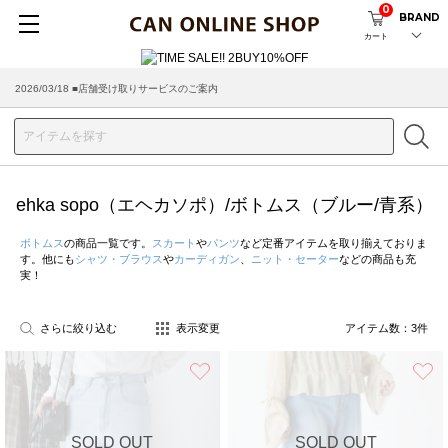
0
BRAND
カート
2026/03/18 ■店舗受け取りサービスのご案内
ehka sopo（エヘカソポ）/ボトムス（ブルー/青系）
ボトムス
の商品一覧です。
スカート
や
パンツ
など定番アイテムを取り揃えておりま
す。他にも
シャツ・ブラウス
や
カーディガン
、
ニット・セーター
などの商品も充
実！
さらに絞り込む
表示変更
アイテム数：
3
件
お気に入り
SOLD OUT
SOLD OUT