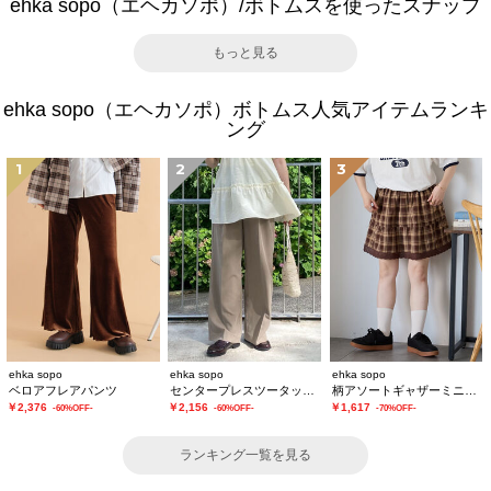
ehka sopo（エヘカソポ）/ボトムスを使ったスナップ
もっと見る
ehka sopo（エヘカソポ）ボトムス人気アイテムランキ
ング
1
2
3
ehka sopo
ehka sopo
ehka sopo
ベロアフレアパンツ
センタープレスツータックスラックス
柄アソートギャザーミニスカート
￥2,376
￥2,156
￥1,617
-60%OFF-
-60%OFF-
-70%OFF-
ランキング一覧を見る