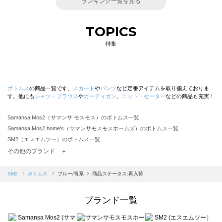
ランキング一覧を見る
TOPICS
特集
ボトムス
の商品一覧です。
スカート
や
パンツ
など定番アイテムを取り揃えておりま
す。他にも
シャツ・ブラウス
や
カーディガン
、
ニット・セーター
などの商品も充実！
Samansa Mos2（サマンサ モスモス）のボトムス一覧
Samansa Mos2 home's（サマンサモスモスホームズ）のボトムス一覧
SM2（エスエムツー）のボトムス一覧
TSUHARU by Samansa Mos2（ツハルバイサマンサモスモス）のボトムス一覧
その他のブランド ＋
sm2rhythm（サマンサモスモス リズム）のボトムス一覧
Samansa Mos2 blue（サマンサモスモス ブルー）のボトムス一覧
SM2
ボトムス
ブルー/青系
商品ステータス:再入荷
Samansa Mos2 Lagom（サマンサモスモス ラーゴム）のボトムス一覧
ehka sopo（エヘカソポ）のボトムス一覧
ブランド一覧
sō4ū（ソウフォーユー）のボトムス一覧
Te chichi（テチチ）のボトムス一覧