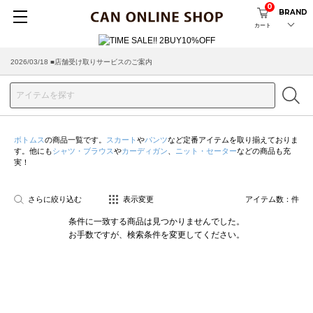
0
BRAND
カート
2026/03/18 ■店舗受け取りサービスのご案内
ボトムス
の商品一覧です。
スカート
や
パンツ
など定番アイテムを取り揃えておりま
す。他にも
シャツ・ブラウス
や
カーディガン
、
ニット・セーター
などの商品も充
実！
さらに絞り込む
表示変更
アイテム数：
件
条件に一致する商品は見つかりませんでした。
お手数ですが、検索条件を変更してください。