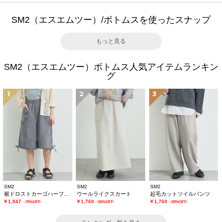
SM2（エスエムツー）/ボトムスを使ったスナップ
もっと見る
SM2（エスエムツー）ボトムス人気アイテムランキン
グ
1
2
3
SM2
SM2
SM2
裾ドロストカーゴハーフパンツ
ウールライクスカート
起毛カットツイルパンツ
￥1,947
￥1,760
￥1,760
-70%OFF-
-50%OFF-
-50%OFF-