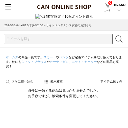
0
BRAND
カート
2026/08/04 ■8/13(木)AM2:00～サイトメンテナンス実施のお知らせ
ボトムス
の商品一覧です。
スカート
や
パンツ
など定番アイテムを取り揃えておりま
す。他にも
シャツ・ブラウス
や
カーディガン
、
ニット・セーター
などの商品も充
実！
さらに絞り込む
表示変更
アイテム数：
件
条件に一致する商品は見つかりませんでした。
お手数ですが、検索条件を変更してください。