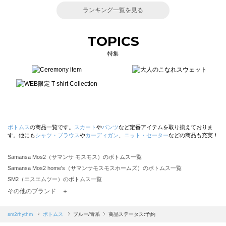
ランキング一覧を見る
TOPICS
特集
ボトムス
の商品一覧です。
スカート
や
パンツ
など定番アイテムを取り揃えておりま
す。他にも
シャツ・ブラウス
や
カーディガン
、
ニット・セーター
などの商品も充実！
Samansa Mos2（サマンサ モスモス）のボトムス一覧
Samansa Mos2 home's（サマンサモスモスホームズ）のボトムス一覧
SM2（エスエムツー）のボトムス一覧
TSUHARU by Samansa Mos2（ツハルバイサマンサモスモス）のボトムス一覧
その他のブランド ＋
sm2rhythm（サマンサモスモス リズム）のボトムス一覧
Samansa Mos2 blue（サマンサモスモス ブルー）のボトムス一覧
sm2rhythm
ボトムス
ブルー/青系
商品ステータス:予約
Samansa Mos2 Lagom（サマンサモスモス ラーゴム）のボトムス一覧