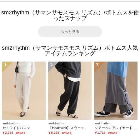
sm2rhythm（サマンサモスモス リズム）/ボトムスを使
ったスナップ
もっと見る
sm2rhythm（サマンサモスモス リズム）ボトムス人気
アイテムランキング
1
2
3
sm2rhythm
sm2rhythm
sm2rhythm
セミワイドパンツ
【Healthknit】スウェットパンツ
シアーベロアレイヤードスカート
￥3,795
￥5,225
￥1,716
-50%OFF-
-50%OFF-
-60%OFF-