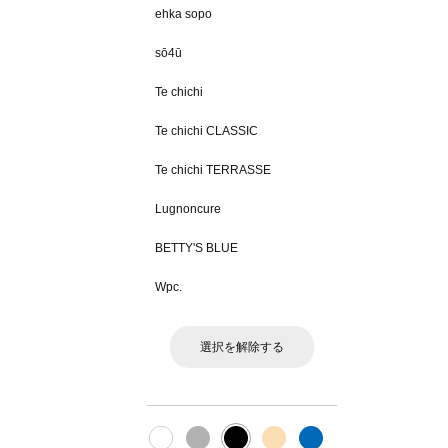
ehka sopo
sō4ū
Te chichi
Te chichi CLASSIC
Te chichi TERRASSE
Lugnoncure
BETTY'S BLUE
Wpc.
選択を解除する