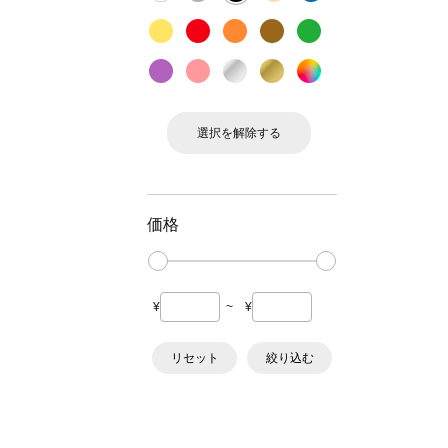
選択を解除する
価格
¥
~
¥
リセット
絞り込む