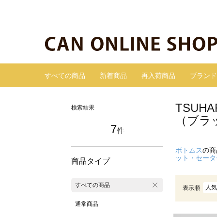
すべての商品
新着商品
再入荷商品
ブランド
TSUH
検索結果
（ブラ
7
件
ボトムス
の商
ット・セータ
商品タイプ
すべての商品
人気
表示順
通常商品