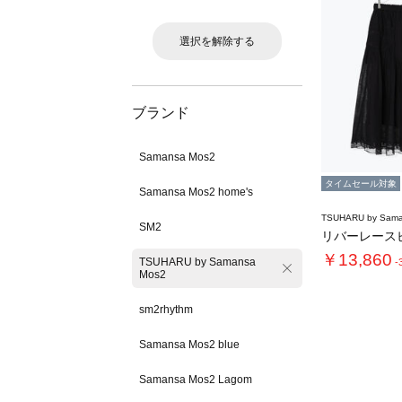
選択を解除する
ブランド
Samansa Mos2
タイムセール対象
Samansa Mos2 home's
TSUHARU by Sama
SM2
￥13,860
TSUHARU by Samansa
-
Mos2
sm2rhythm
Samansa Mos2 blue
Samansa Mos2 Lagom