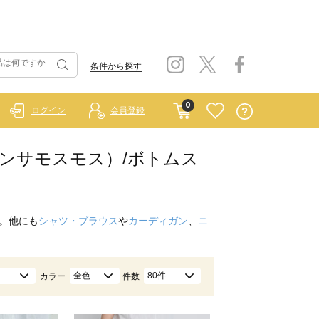
条件から探す
0
ログイン
会員登録
イ サマンサモスモス）/ボトムス
。他にも
シャツ・ブラウス
や
カーディガン
、
ニ
全色
80件
カラー
件数