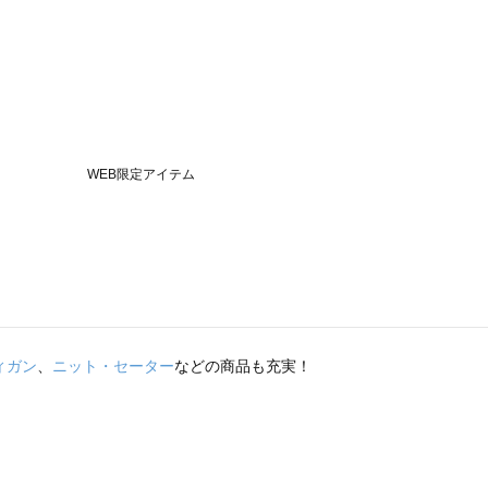
ィガン
、
ニット・セーター
などの商品も充実！