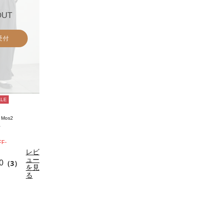
OUT
受付
ALE
 Mos2
ツ
FF-
レビ
ュー
0
（3）
を見
る