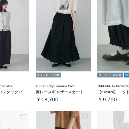
お気に入り
お気に入り
タイムセール対象
タイムセール対象
W
nsa Mos2
TSUHARU by Samansa Mos2
TSUHARU by Samansa
コットンナイロンタックパンツ
裾レースギャザースカート
￥18,700
￥9,790
4.
お気に入り
お気に入り