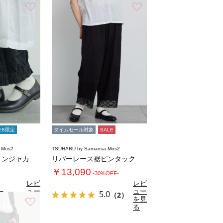
お気に入り
お気に入り
EB限定
タイムセール対象
SALE
 Mos2
TSUHARU by Samansa Mos2
【tukuroi】コットンジャカード製品染め…
リバーレース裾ピンタックペチパンツ
￥13,090
-30%OFF-
レビ
レビ
ュー
ュー
7
5.0
（6）
（2）
を見
を見
お気に入り
る
る