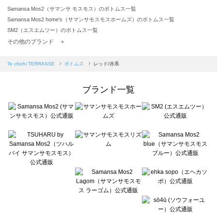
Samansa Mos2（サマンサ モスモス）のボトムス一覧
Samansa Mos2 home's（サマンサモスモスホームズ）のボトムス一覧
SM2（エスエムツー）のボトムス一覧
TSUHARU by Samansa Mos2（ツハルバイサマンサモスモス）のボトムス一覧
その他のブランド ＋
sm2rhythm（サマンサモスモス リズム）のボトムス一覧
Samansa Mos2 blue（サマンサモスモス ブルー）のボトムス一覧
Te chichi TERRASSE
ボトムス
レッド/赤系
Samansa Mos2 Lagom（サマンサモスモス ラーゴム）のボトムス一覧
ehka sopo（エヘカソポ）のボトムス一覧
ブランド一覧
sō4ū（ソウフォーユー）のボトムス一覧
Te chichi（テチチ）のボトムス一覧
Te chichi CLASSIC（テチチ クラシック）のボトムス一覧
Te chichi TERRASSE（テチチ テラス）のボトムス一覧
Lugnoncure（ルノンキュール）のボトムス一覧
BETTY'S BLUE（べティーズブルー）のボトムス一覧
Wpc.（ワールドパーティー）のボトムス一覧