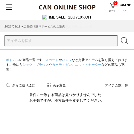
0
BRAND
カート
2026/03/18 ■店舗受け取りサービスのご案内
ボトムス
の商品一覧です。
スカート
や
パンツ
など定番アイテムを取り揃えておりま
す。他にも
シャツ・ブラウス
や
カーディガン
、
ニット・セーター
などの商品も充
実！
さらに絞り込む
表示変更
アイテム数：
件
条件に一致する商品は見つかりませんでした。
お手数ですが、検索条件を変更してください。