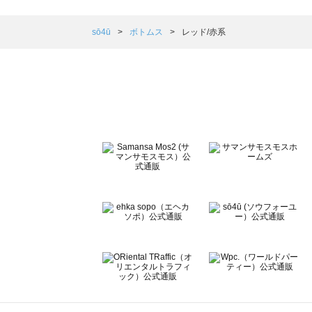
Samansa Mos2 blue（サマンサモスモス ブルー）のボ
Samansa Mos2 Lagom（サマンサモスモス ラーゴム）
sō4ū
ボトムス
レッド/赤系
ehka sopo（エヘカソポ）のボトムス一覧
sō4ū（ソウフォーユー）のボトムス一覧
Te chichi（テチチ）のボトムス一覧
Te chichi CLASSIC（テチチ クラシック）のボトムス一覧
Te chichi TERRASSE（テチチ テラス）のボトムス一覧
Lugnoncure（ルノンキュール）のボトムス一覧
BETTY'S BLUE（べティーズブルー）のボトムス一覧
Wpc.（ワールドパーティー）のボトムス一覧