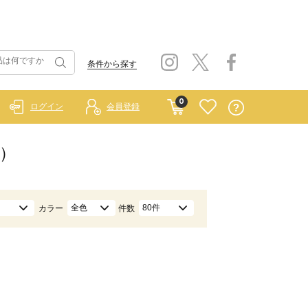
条件から探す
0
ログイン
会員登録
系）
全色
80件
カラー
件数