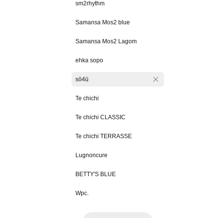
sm2rhythm
Samansa Mos2 blue
Samansa Mos2 Lagom
ehka sopo
sō4ū
Te chichi
Te chichi CLASSIC
Te chichi TERRASSE
Lugnoncure
BETTY'S BLUE
Wpc.