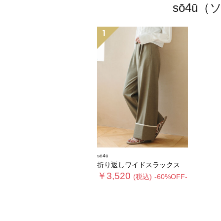
sō4ū
1
sō4ū
折り返しワイドスラックス
￥3,520
(税込)
-60%OFF-