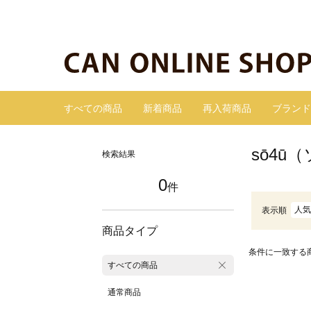
すべての商品
新着商品
再入荷商品
ブランド
sō4ū
検索結果
0
件
人気
表示順
商品タイプ
条件に一致する
すべての商品
通常商品