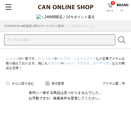
0
BRAND
カート
2026/08/04 ■8/13(木)AM2:00～サイトメンテナンス実施のお知らせ
2026/03/18 ■店舗受け取りサービスのご案内
シューズ
の一覧です。
スニーカー
や
パンプス
、
ショートブーツ
など定番アイテムを
取り揃えております。他にも
スカート
や
シャツ・ブラウス
、
カーディガン
などの商
品も充実！
さらに絞り込む
表示変更
アイテム数：
件
条件に一致する商品は見つかりませんでした。
お手数ですが、検索条件を変更してください。