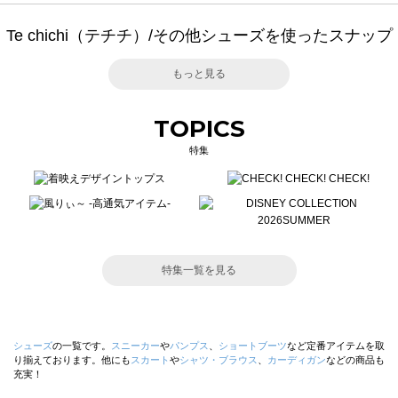
Te chichi（テチチ）/その他シューズを使ったスナップ
もっと見る
TOPICS
特集
特集一覧を見る
シューズ
の一覧です。
スニーカー
や
パンプス
、
ショートブーツ
など定番アイテムを取
り揃えております。他にも
スカート
や
シャツ・ブラウス
、
カーディガン
などの商品も
充実！