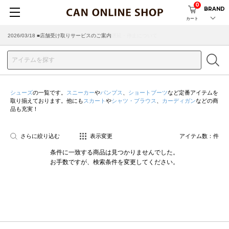
0
BRAND
カート
2026/03/18 ■店舗受け取りサービスのご案内
シューズ
の一覧です。
スニーカー
や
パンプス
、
ショートブーツ
など定番アイテムを
取り揃えております。他にも
スカート
や
シャツ・ブラウス
、
カーディガン
などの商
品も充実！
さらに絞り込む
表示変更
アイテム数：
件
条件に一致する商品は見つかりませんでした。
お手数ですが、検索条件を変更してください。