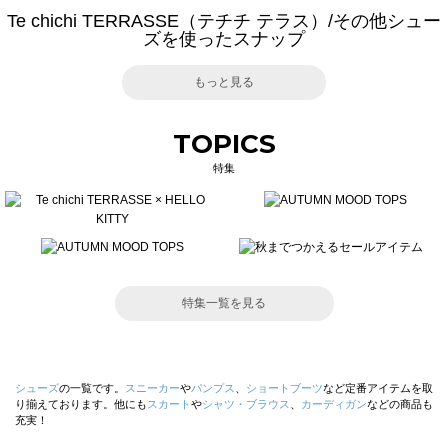
Te chichi TERRASSE（テチチ テラス）/その他シュー
ズを使ったスナップ
もっと見る
TOPICS
特集
特集一覧を見る
シューズ
の一覧です。
スニーカー
や
パンプス
、
ショートブーツ
など定番アイテムを取
り揃えております。他にも
スカート
や
シャツ・ブラウス
、
カーディガン
などの商品も
充実！