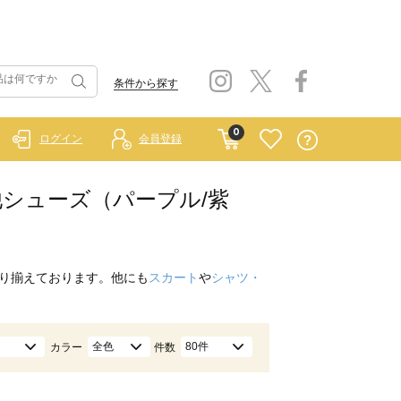
条件から探す
0
ログイン
会員登録
その他シューズ（パープル/紫
り揃えております。他にも
スカート
や
シャツ・
全色
80件
カラー
件数