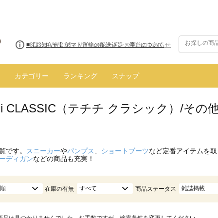
■8/13(木)AM2:00～サイトメンテナンス実施のお知らせ
カテゴリー
ランキング
スナップ
hichi CLASSIC（テチチ クラシック）/
覧です。
スニーカー
や
パンプス
、
ショートブーツ
など定番アイテムを取
ーディガン
などの商品も充実！
順
すべて
雑誌掲載
在庫の有無
商品ステータス