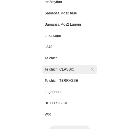
sm2rhythm
Samansa Mos2 blue
Samansa Mos2 Lagom
ehka sopo
sō4ū
Te chichi
Te chichi CLASSIC
Te chichi TERRASSE
Lugnoncure
BETTY'S BLUE
Wpc.