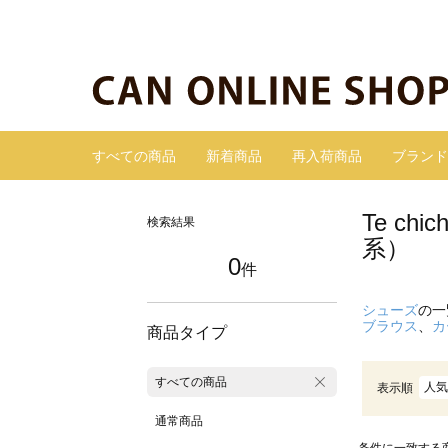
すべての商品
新着商品
再入荷商品
ブランド
Te c
検索結果
系）
0
件
シューズ
の一
ブラウス
、
カ
商品タイプ
すべての商品
人気
表示順
通常商品