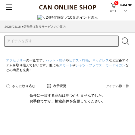
0
BRAND
カート
2026/03/18 ■店舗受け取りサービスのご案内
アクセサリー
の一覧です。
ハット・帽子
や
ピアス・指輪
、
ネックレス
など定番アイ
テムを取り揃えております。他にも
スカート
や
シャツ・ブラウス
、
カーディガン
な
どの商品も充実！
さらに絞り込む
表示変更
アイテム数：
件
条件に一致する商品は見つかりませんでした。
お手数ですが、検索条件を変更してください。