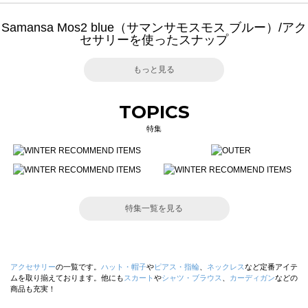
Samansa Mos2 blue（サマンサモスモス ブルー）/アク
セサリーを使ったスナップ
もっと見る
TOPICS
特集
特集一覧を見る
アクセサリー
の一覧です。
ハット・帽子
や
ピアス・指輪
、
ネックレス
など定番アイテ
ムを取り揃えております。他にも
スカート
や
シャツ・ブラウス
、
カーディガン
などの
商品も充実！