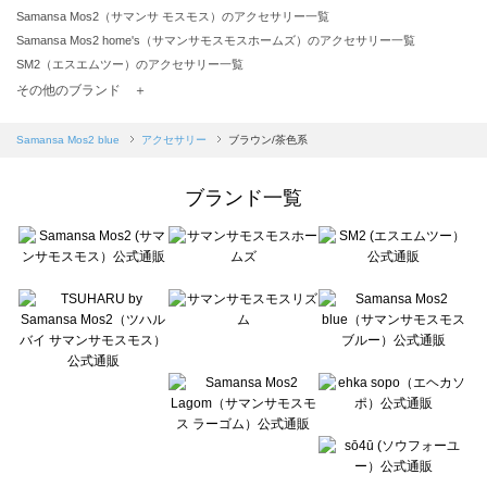
Samansa Mos2（サマンサ モスモス）のアクセサリー一覧
Samansa Mos2 home's（サマンサモスモスホームズ）のアクセサリー一覧
SM2（エスエムツー）のアクセサリー一覧
TSUHARU by Samansa Mos2（ツハルバイサマンサモスモス）のアクセサリー一覧
その他のブランド ＋
sm2rhythm（サマンサモスモス リズム）のアクセサリー一覧
Samansa Mos2 blue（サマンサモスモス ブルー）のアクセサリー一覧
Samansa Mos2 blue
アクセサリー
ブラウン/茶色系
Samansa Mos2 Lagom（サマンサモスモス ラーゴム）のアクセサリー一覧
ehka sopo（エヘカソポ）のアクセサリー一覧
ブランド一覧
sō4ū（ソウフォーユー）のアクセサリー一覧
Te chichi（テチチ）のアクセサリー一覧
Te chichi CLASSIC（テチチ クラシック）のアクセサリー一覧
Te chichi TERRASSE（テチチ テラス）のアクセサリー一覧
Lugnoncure（ルノンキュール）のアクセサリー一覧
BETTY'S BLUE（べティーズブルー）のアクセサリー一覧
Wpc.（ワールドパーティー）のアクセサリー一覧