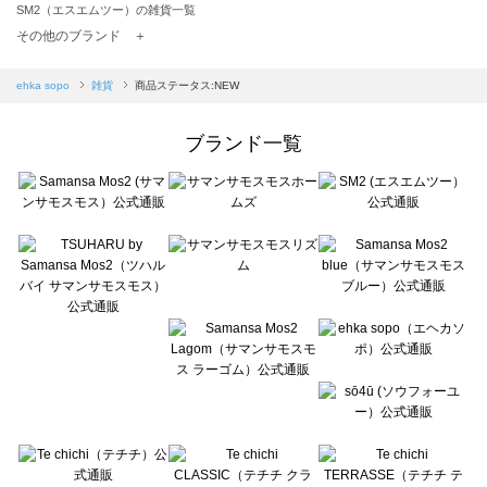
SM2（エスエムツー）の雑貨一覧
TSUHARU by Samansa Mos2（ツハルバイサマンサモスモス）の雑貨一覧
その他のブランド ＋
sm2rhythm（サマンサモスモス リズム）の雑貨一覧
Samansa Mos2 blue（サマンサモスモス ブルー）の雑貨一覧
ehka sopo
雑貨
商品ステータス:NEW
Samansa Mos2 Lagom（サマンサモスモス ラーゴム）の雑貨一覧
ehka sopo（エヘカソポ）の雑貨一覧
ブランド一覧
sō4ū（ソウフォーユー）の雑貨一覧
Te chichi（テチチ）の雑貨一覧
Te chichi CLASSIC（テチチ クラシック）の雑貨一覧
Te chichi TERRASSE（テチチ テラス）の雑貨一覧
Lugnoncure（ルノンキュール）の雑貨一覧
BETTY'S BLUE（べティーズブルー）の雑貨一覧
Wpc.（ワールドパーティー）の雑貨一覧