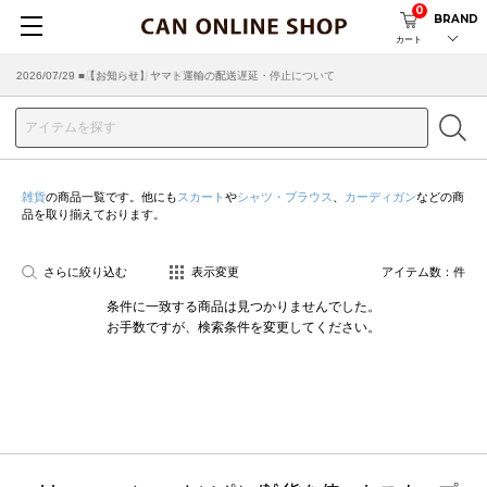
0
BRAND
カート
2026/07/29 ■【お知らせ】ヤマト運輸の配送遅延・停止について
2026/03/18 ■店舗受け取りサービスのご案内
雑貨
の商品一覧です。他にも
スカート
や
シャツ・ブラウス
、
カーディガン
などの商
品を取り揃えております。
さらに絞り込む
表示変更
アイテム数：
件
条件に一致する商品は見つかりませんでした。
お手数ですが、検索条件を変更してください。