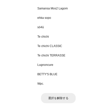
Samansa Mos2 Lagom
ehka sopo
sō4ū
Te chichi
Te chichi CLASSIC
Te chichi TERRASSE
Lugnoncure
BETTY'S BLUE
Wpc.
選択を解除する