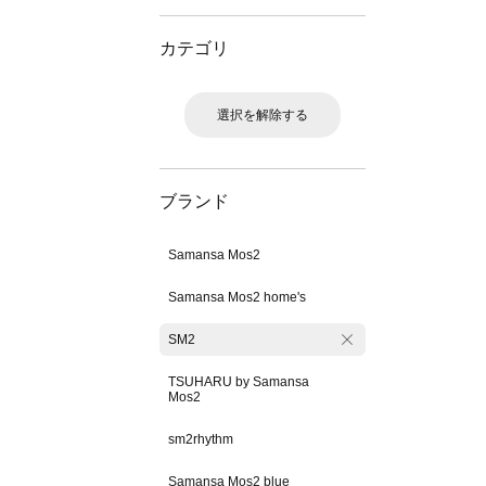
カテゴリ
選択を解除する
ブランド
Samansa Mos2
Samansa Mos2 home's
SM2
TSUHARU by Samansa
Mos2
sm2rhythm
Samansa Mos2 blue