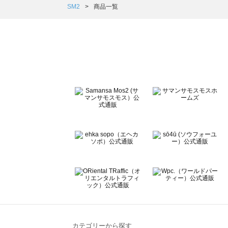
Samansa Mos2 Lagom（サマンサモスモス ラーゴム）の
SM2
商品一覧
ehka sopo（エヘカソポ）の一覧
sō4ū（ソウフォーユー）の一覧
Te chichi（テチチ）の一覧
Te chichi CLASSIC（テチチ クラシック）の一覧
Te chichi TERRASSE（テチチ テラス）の一覧
Lugnoncure（ルノンキュール）の一覧
BETTY'S BLUE（べティーズブルー）の一覧
Wpc.（ワールドパーティー）の一覧
カテゴリーから探す