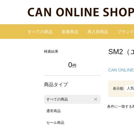
すべての商品
新着商品
再入荷商品
ブランド
SM2
検索結果
0
件
CAN ONLINE
商品タイプ
人気
表示順
すべての商品
条件に一致する
通常商品
セール商品