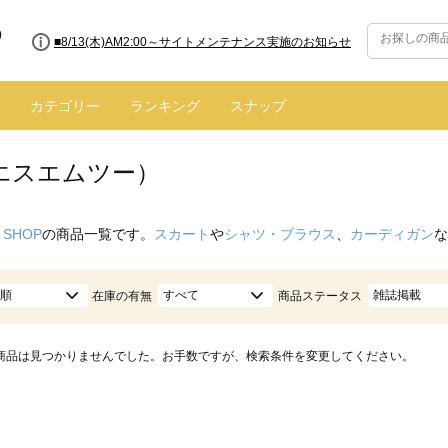
■8/13(木)AM2:00～サイトメンテナンス実施のお知らせ
カテゴリー
ランキング
スナップ
（エスエムツー）
 SHOP
の商品一覧です。
スカート
や
シャツ・ブラウス
、
カーディガン
な
順
すべて
雑誌掲載
在庫の有無
商品ステータス
商品は見つかりませんでした。お手数ですが、検索条件を変更してください。