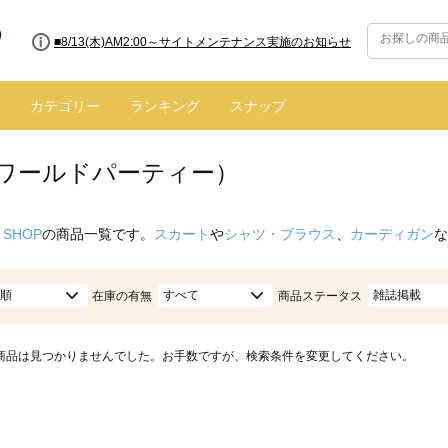
■8/13(木)AM2:00～サイトメンテナンス実施のお知らせ
カテゴリー
ランキング
スナップ
.（ワールドパーティー）
 SHOP
の商品一覧です。
スカート
や
シャツ・ブラウス
、
カーディガン
な
順
すべて
雑誌掲載
在庫の有無
商品ステータス
商品は見つかりませんでした。お手数ですが、検索条件を変更してください。