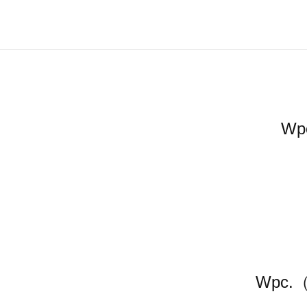
W
Wpc