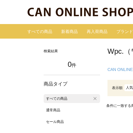
すべての商品
新着商品
再入荷商品
ブランド
Wpc
検索結果
0
件
CAN ONLINE
商品タイプ
人気
表示順
すべての商品
条件に一致する
通常商品
セール商品