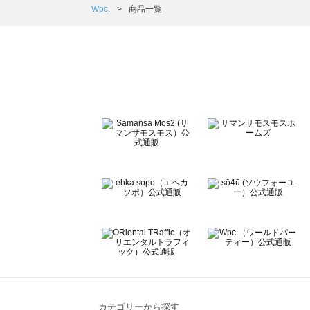
Samansa Mos2 Lagom（サマンサモスモス ラーゴム）の
Wpc.
商品一覧
ehka sopo（エヘカソポ）の一覧
sō4ū（ソウフォーユー）の一覧
Te chichi（テチチ）の一覧
Te chichi CLASSIC（テチチ クラシック）の一覧
Te chichi TERRASSE（テチチ テラス）の一覧
Lugnoncure（ルノンキュール）の一覧
BETTY'S BLUE（べティーズブルー）の一覧
Wpc.（ワールドパーティー）の一覧
カテゴリーから探す