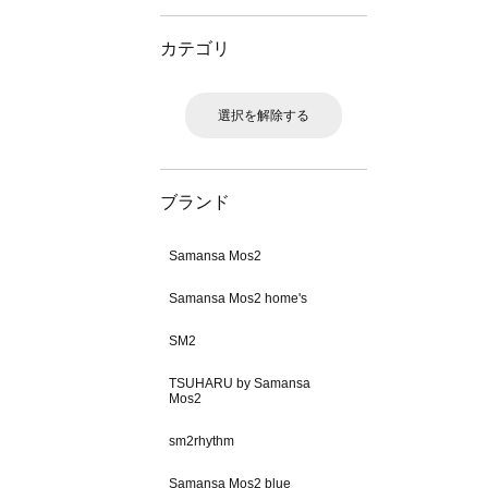
カテゴリ
選択を解除する
ブランド
Samansa Mos2
Samansa Mos2 home's
SM2
TSUHARU by Samansa
Mos2
sm2rhythm
Samansa Mos2 blue