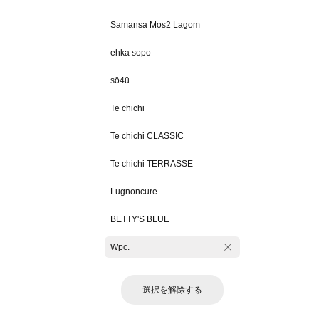
Samansa Mos2 Lagom
ehka sopo
sō4ū
Te chichi
Te chichi CLASSIC
Te chichi TERRASSE
Lugnoncure
BETTY'S BLUE
Wpc.
選択を解除する