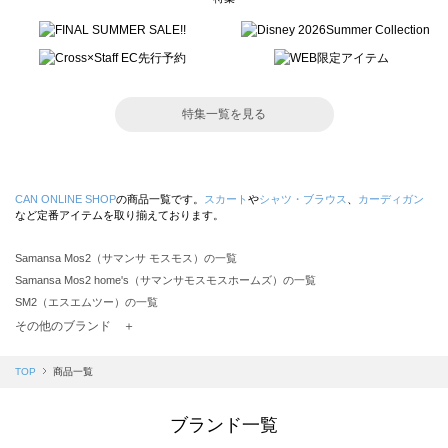
特集一覧を見る
CAN ONLINE SHOP
の商品一覧です。
スカート
や
シャツ・ブラウス
、
カーディガン
など定番アイテムを取り揃えております。
Samansa Mos2（サマンサ モスモス）の一覧
Samansa Mos2 home's（サマンサモスモスホームズ）の一覧
SM2（エスエムツー）の一覧
TSUHARU by Samansa Mos2（ツハルバイサマンサモスモス）の一覧
その他のブランド ＋
sm2rhythm（サマンサモスモス リズム）の一覧
Samansa Mos2 blue（サマンサモスモス ブルー）の一覧
TOP
商品一覧
Samansa Mos2 Lagom（サマンサモスモス ラーゴム）の一覧
ehka sopo（エヘカソポ）の一覧
ブランド一覧
sō4ū（ソウフォーユー）の一覧