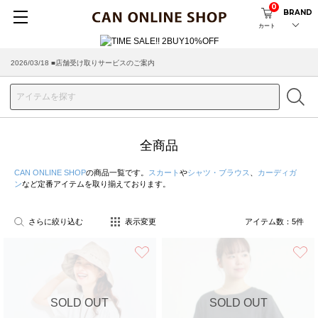
0
BRAND
カート
2026/03/18 ■店舗受け取りサービスのご案内
全商品
CAN ONLINE SHOP
の商品一覧です。
スカート
や
シャツ・ブラウス
、
カーディガ
ン
など定番アイテムを取り揃えております。
さらに絞り込む
表示変更
アイテム数：
5
件
お気に入り
SOLD OUT
SOLD OUT