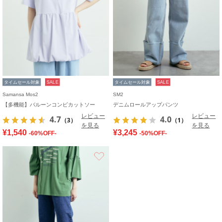
タイムセール対象
SALE
タイムセール対象
SALE
Samansa Mos2
SM2
【多機能】バルーンコンビカットソー
デニムロールアップパンツ
レビュー
レビュー
4.7
4.0
（3）
（1）
を見る
を見る
¥1,540
¥3,245
-60%OFF-
-50%OFF-
お気に入り