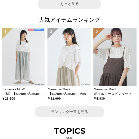
もっと見る
人気アイテムランキング
1
2
3
Samansa Mos2
Samansa Mos2
Samansa Mos2
〈M〉【kazumi×Samansa Mos2】キャミワンピース《WEB限定カラーあり》
【kazumi×Samansa Mos2】レースフリルブラウス
ボイルレースピンタックブラウス
￥13,200
￥11,000
￥6,930
ランキング一覧を見る
TOPICS
特集