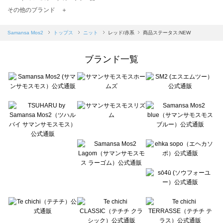
TSUHARU by Samansa Mos2（ツハルバイサマンサモスモス）のニット一覧
その他のブランド ＋
sm2rhythm（サマンサモスモス リズム）のニット一覧
Samansa Mos2 blue（サマンサモスモス ブルー）のニット一覧
Samansa Mos2
トップス
ニット
レッド/赤系
商品ステータス:NEW
Samansa Mos2 Lagom（サマンサモスモス ラーゴム）のニット一覧
ehka sopo（エヘカソポ）のニット一覧
ブランド一覧
sō4ū（ソウフォーユー）のニット一覧
Te chichi（テチチ）のニット一覧
Te chichi CLASSIC（テチチ クラシック）のニット一覧
Te chichi TERRASSE（テチチ テラス）のニット一覧
Lugnoncure（ルノンキュール）のニット一覧
BETTY'S BLUE（べティーズブルー）のニット一覧
Wpc.（ワールドパーティー）のニット一覧