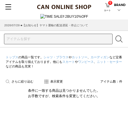
0
BRAND
カート
2026/07/29 ■【お知らせ】ヤマト運輸の配送遅延・停止について
トップス
の商品一覧です。
シャツ・ブラウス
や
カットソー
、
カーディガン
など定番
アイテムを取り揃えております。他にも
スカート
や
ワンピース
、
ニット・セーター
などの商品も充実！
さらに絞り込む
表示変更
アイテム数：
件
条件に一致する商品は見つかりませんでした。
お手数ですが、検索条件を変更してください。