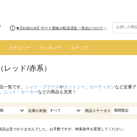
■8/13(木)AM2:00～サイトメンテナンス実施のお知らせ
カテゴリー
ランキング
スナップ
（レッド/赤系）
品一覧です。
シャツ・ブラウス
や
カットソー
、
カーディガン
など定番ア
、
ニット・セーター
などの商品も充実！
順
すべて
期間限定
在庫の有無
商品ステータス
商品は見つかりませんでした。お手数ですが、検索条件を変更してください。