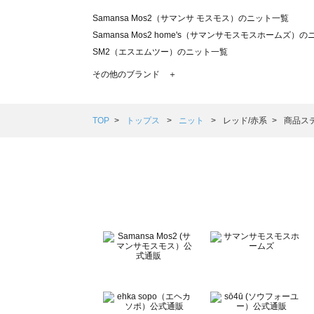
Samansa Mos2（サマンサ モスモス）のニット一覧
Samansa Mos2 home's（サマンサモスモスホームズ）
SM2（エスエムツー）のニット一覧
TSUHARU by Samansa Mos2（ツハルバイサマンサ
その他のブランド ＋
sm2rhythm（サマンサモスモス リズム）のニット一覧
Samansa Mos2 blue（サマンサモスモス ブルー）のニッ
Samansa Mos2 Lagom（サマンサモスモス ラーゴム）
TOP
トップス
ニット
レッド/赤系
商品ス
ehka sopo（エヘカソポ）のニット一覧
sō4ū（ソウフォーユー）のニット一覧
Te chichi（テチチ）のニット一覧
Te chichi CLASSIC（テチチ クラシック）のニット一覧
Te chichi TERRASSE（テチチ テラス）のニット一覧
Lugnoncure（ルノンキュール）のニット一覧
BETTY'S BLUE（べティーズブルー）のニット一覧
Wpc.（ワールドパーティー）のニット一覧