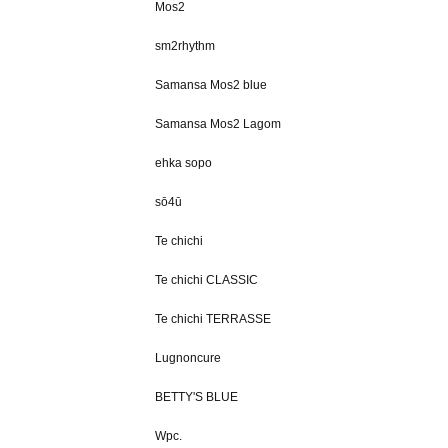
Mos2
sm2rhythm
Samansa Mos2 blue
Samansa Mos2 Lagom
ehka sopo
sō4ū
Te chichi
Te chichi CLASSIC
Te chichi TERRASSE
Lugnoncure
BETTY'S BLUE
Wpc.