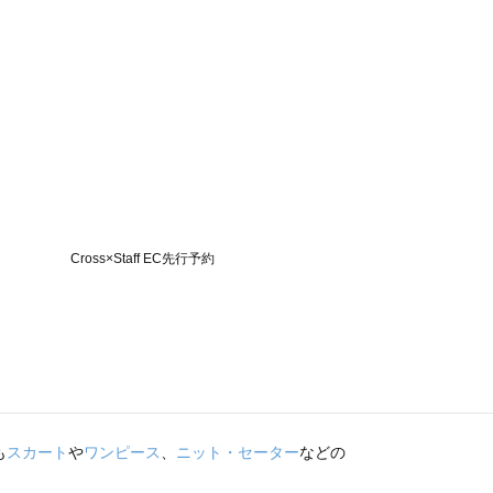
も
スカート
や
ワンピース
、
ニット・セーター
などの