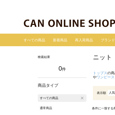
すべての商品
新着商品
再入荷商品
ブランド
ニット
検索結果
0
件
トップス
の商
や
ワンピース
商品タイプ
人気
表示順
すべての商品
通常商品
条件に一致する