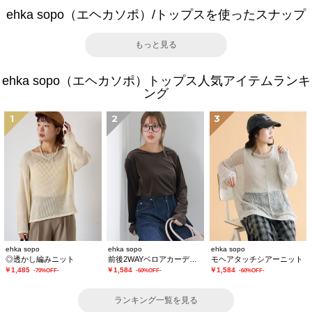
ehka sopo（エヘカソポ）/トップスを使ったスナップ
もっと見る
ehka sopo（エヘカソポ）トップス人気アイテムランキ
ング
1
2
3
ehka sopo
ehka sopo
ehka sopo
◎透かし編みニット
前後2WAYベロアカーディガン
モヘアタッチシアーニット
￥1,485
￥1,584
￥1,584
-70%OFF-
-60%OFF-
-60%OFF-
ランキング一覧を見る