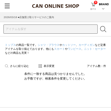
0
BRAND
カート
2026/03/18 ■店舗受け取りサービスのご案内
トップス
の商品一覧です。
シャツ・ブラウス
や
カットソー
、
カーディガン
など定番
アイテムを取り揃えております。他にも
スカート
や
ワンピース
、
ニット・セーター
などの商品も充実！
さらに絞り込む
表示変更
アイテム数：
件
条件に一致する商品は見つかりませんでした。
お手数ですが、検索条件を変更してください。