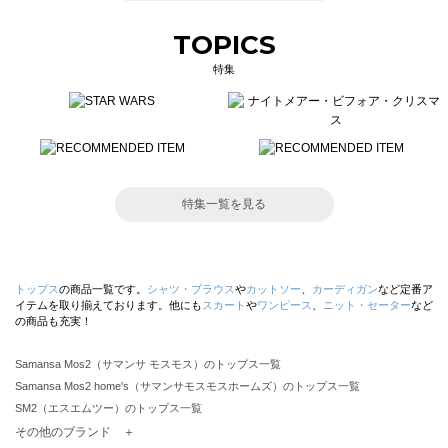
TOPICS
特集
特集一覧を見る
トップス
の商品一覧です。
シャツ・ブラウス
や
カットソー
、
カーディガン
など定番ア
イテムを取り揃えております。他にも
スカート
や
ワンピース
、
ニット・セーター
など
の商品も充実！
Samansa Mos2（サマンサ モスモス）のトップス一覧
Samansa Mos2 home's（サマンサモスモスホームズ）のトップス一覧
SM2（エスエムツー）のトップス一覧
TSUHARU by Samansa Mos2（ツハルバイサマンサモスモス）のトップス一覧
その他のブランド ＋