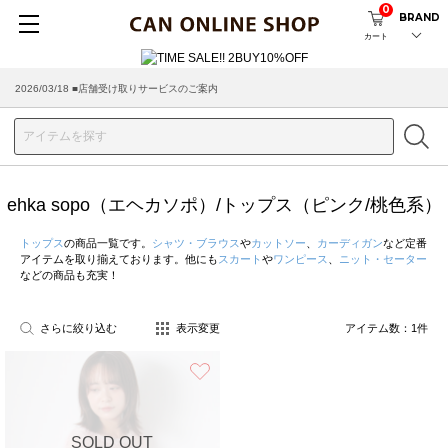
0
BRAND
カート
2026/03/18 ■店舗受け取りサービスのご案内
ehka sopo（エヘカソポ）/トップス（ピンク/桃色系）
トップス
の商品一覧です。
シャツ・ブラウス
や
カットソー
、
カーディガン
など定番
アイテムを取り揃えております。他にも
スカート
や
ワンピース
、
ニット・セーター
などの商品も充実！
さらに絞り込む
表示変更
アイテム数：
1
件
お気に入り
SOLD OUT