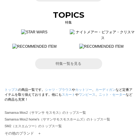
TOPICS
特集
特集一覧を見る
トップス
の商品一覧です。
シャツ・ブラウス
や
カットソー
、
カーディガン
など定番ア
イテムを取り揃えております。他にも
スカート
や
ワンピース
、
ニット・セーター
など
の商品も充実！
Samansa Mos2（サマンサ モスモス）のトップス一覧
Samansa Mos2 home's（サマンサモスモスホームズ）のトップス一覧
SM2（エスエムツー）のトップス一覧
TSUHARU by Samansa Mos2（ツハルバイサマンサモスモス）のトップス一覧
その他のブランド ＋