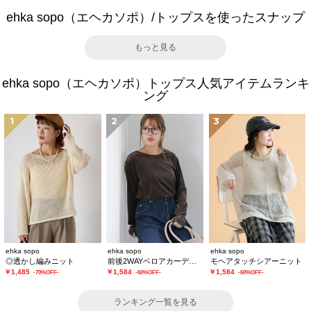
ehka sopo（エヘカソポ）/トップスを使ったスナップ
もっと見る
ehka sopo（エヘカソポ）トップス人気アイテムランキ
ング
1
2
3
ehka sopo
ehka sopo
ehka sopo
◎透かし編みニット
前後2WAYベロアカーディガン
モヘアタッチシアーニット
￥1,485
￥1,584
￥1,584
-70%OFF-
-60%OFF-
-60%OFF-
ランキング一覧を見る