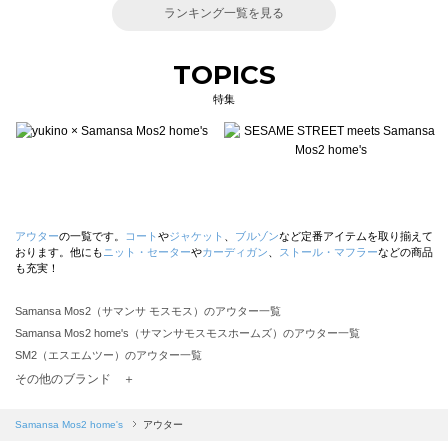
ランキング一覧を見る
TOPICS
特集
アウター
の一覧です。
コート
や
ジャケット
、
ブルゾン
など定番アイテムを取り揃えて
おります。他にも
ニット・セーター
や
カーディガン
、
ストール・マフラー
などの商品
も充実！
Samansa Mos2（サマンサ モスモス）のアウター一覧
Samansa Mos2 home's（サマンサモスモスホームズ）のアウター一覧
SM2（エスエムツー）のアウター一覧
TSUHARU by Samansa Mos2（ツハルバイサマンサモスモス）のアウター一覧
その他のブランド ＋
sm2rhythm（サマンサモスモス リズム）のアウター一覧
Samansa Mos2 blue（サマンサモスモス ブルー）のアウター一覧
Samansa Mos2 home's
アウター
Samansa Mos2 Lagom（サマンサモスモス ラーゴム）のアウター一覧