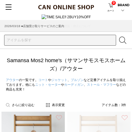
0
BRAND
カート
2026/03/18 ■店舗受け取りサービスのご案内
Samansa Mos2 home's（サマンサモスモスホーム
ズ）/アウター
アウター
の一覧です。
コート
や
ジャケット
、
ブルゾン
など定番アイテムを取り揃え
ております。他にも
ニット・セーター
や
カーディガン
、
ストール・マフラー
などの
商品も充実！
さらに絞り込む
表示変更
アイテム数：
3
件
お気に入り