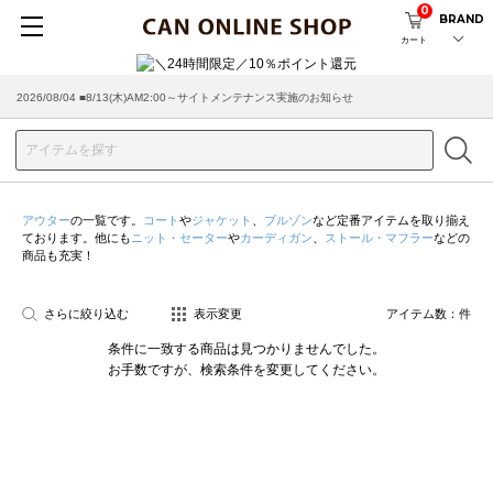
0
BRAND
カート
2026/08/04 ■8/13(木)AM2:00～サイトメンテナンス実施のお知らせ
アウター
の一覧です。
コート
や
ジャケット
、
ブルゾン
など定番アイテムを取り揃え
ております。他にも
ニット・セーター
や
カーディガン
、
ストール・マフラー
などの
商品も充実！
さらに絞り込む
表示変更
アイテム数：
件
条件に一致する商品は見つかりませんでした。
お手数ですが、検索条件を変更してください。