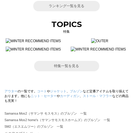
ランキング一覧を見る
TOPICS
特集
特集一覧を見る
アウター
の一覧です。
コート
や
ジャケット
、
ブルゾン
など定番アイテムを取り揃えて
おります。他にも
ニット・セーター
や
カーディガン
、
ストール・マフラー
などの商品
も充実！
Samansa Mos2（サマンサ モスモス）のブルゾン 一覧
Samansa Mos2 home's（サマンサモスモスホームズ）のブルゾン 一覧
SM2（エスエムツー）のブルゾン 一覧
TSUHARU by Samansa Mos2（ツハルバイサマンサモスモス）のブルゾン 一覧