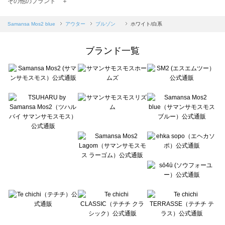
その他のブランド ＋
sm2rhythm（サマンサモスモス リズム）のブルゾン 一覧
Samansa Mos2 blue（サマンサモスモス ブルー）のブルゾン 一覧
Samansa Mos2 blue
アウター
ブルゾン
ホワイト/白系
Samansa Mos2 Lagom（サマンサモスモス ラーゴム）のブルゾン 一覧
ehka sopo（エヘカソポ）のブルゾン 一覧
ブランド一覧
sō4ū（ソウフォーユー）のブルゾン 一覧
Te chichi（テチチ）のブルゾン 一覧
Te chichi CLASSIC（テチチ クラシック）のブルゾン 一覧
Te chichi TERRASSE（テチチ テラス）のブルゾン 一覧
Lugnoncure（ルノンキュール）のブルゾン 一覧
BETTY'S BLUE（べティーズブルー）のブルゾン 一覧
Wpc.（ワールドパーティー）のブルゾン 一覧