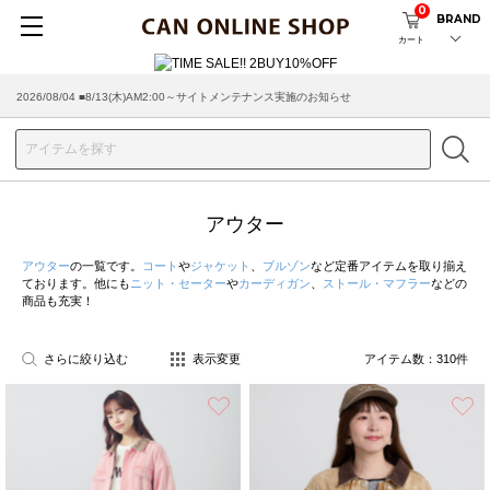
0
BRAND
カート
2026/08/04 ■8/13(木)AM2:00～サイトメンテナンス実施のお知らせ
2026/07/29 ■【お知らせ】ヤマト運輸の配送遅延・停止について
アウター
アウター
の一覧です。
コート
や
ジャケット
、
ブルゾン
など定番アイテムを取り揃え
ております。他にも
ニット・セーター
や
カーディガン
、
ストール・マフラー
などの
商品も充実！
さらに絞り込む
表示変更
アイテム数：
310
件
お気に入り