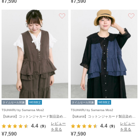
¥7,590
¥7,590
お気に入り
タイムセール対象
WEB限定
タイムセール対象
WEB限定
TSUHARU by Samansa Mos2
TSUHARU by Samansa Mos2
【tukuroi】コットンジャカード製品染めベスト《WEB限定》
【tukuroi】コットンジャカード製品染めベスト《WEB限定》
レビュー
レビュー
4.4
4.4
（9）
（9）
を見る
を見る
¥7,590
¥7,590