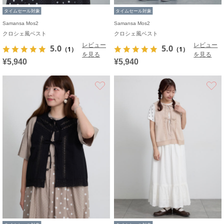
タイムセール対象
タイムセール対象
Samansa Mos2
Samansa Mos2
クロシェ風ベスト
クロシェ風ベスト
レビュー
レビュー
5.0
5.0
（1）
（1）
を見る
を見る
¥5,940
¥5,940
お気に入り