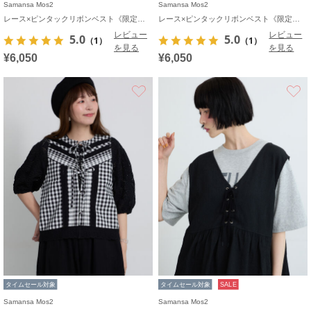
Samansa Mos2
Samansa Mos2
レース×ピンタックリボンベスト《限定カラーあり》
レース×ピンタックリボンベスト《限定カラーあり》
レビュー
レビュー
5.0
5.0
（1）
（1）
を見る
を見る
¥6,050
¥6,050
お気に入り
タイムセール対象
タイムセール対象
SALE
Samansa Mos2
Samansa Mos2