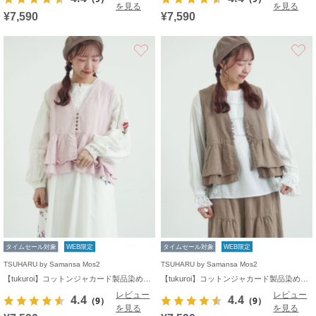
を見る
を見る
¥7,590
¥7,590
お気に入り
タイムセール対象
WEB限定
タイムセール対象
WEB限定
TSUHARU by Samansa Mos2
TSUHARU by Samansa Mos2
【tukuroi】コットンジャカード製品染めベスト《WEB限定》
【tukuroi】コットンジャカード製品染めベスト《WEB限定》
レビュー
レビュー
4.4
4.4
（9）
（9）
を見る
を見る