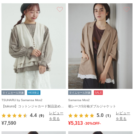
お気に入り
タイムセール対象
WEB限定
タイムセール対象
SALE
TSUHARU by Samansa Mos2
Samansa Mos2
【tukuroi】コットンジャカード製品染めベスト《WEB限定》
裾レース5分袖ダブルジャケット
レビュー
レビュー
4.4
5.0
（9）
（1）
を見る
を見る
¥7,590
¥5,313
-30%OFF-