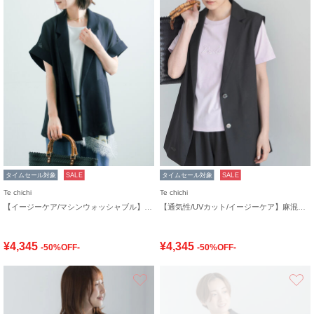
タイムセール対象
SALE
タイムセール対象
SALE
Te chichi
Te chichi
【イージーケア/マシンウォッシャブル】メッシュフレンチスリーブジャケット
【通気性/UVカット/イージーケア】麻混プリペラジレ(セットアップ可)
¥4,345
¥4,345
-50%OFF-
-50%OFF-
お気に入り