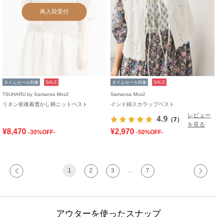
再入荷受付
タイムセール対象
SALE
タイムセール対象
SALE
TSUHARU by Samansa Mos2
Samansa Mos2
リネン前後着透かし柄ニットベスト
インド綿スカラップベスト
レビュー
4.9
（7）
を見る
¥8,470
¥2,970
-30%OFF-
-50%OFF-
1
2
3
…
7
アウターを使ったスナップ