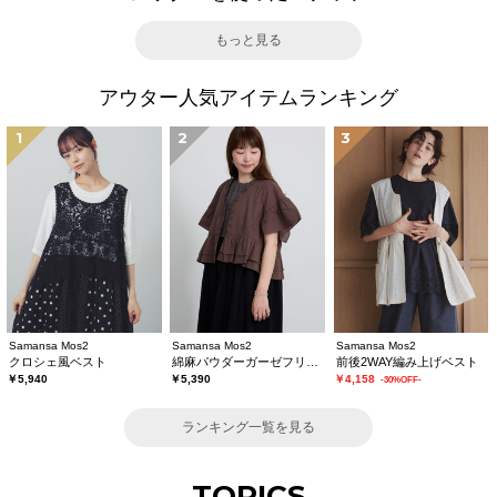
もっと見る
アウター人気アイテムランキング
1
2
3
Samansa Mos2
Samansa Mos2
Samansa Mos2
クロシェ風ベスト
綿麻パウダーガーゼフリルベスト
前後2WAY編み上げベスト
￥5,940
￥5,390
￥4,158
-30%OFF-
ランキング一覧を見る
TOPICS