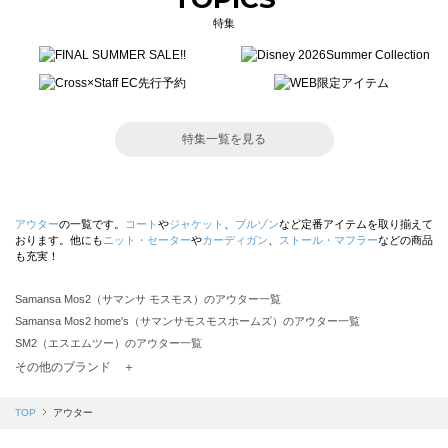
特集
特集一覧を見る
アウター
の一覧です。
コート
や
ジャケット
、
ブルゾン
など定番アイテムを取り揃えて
おります。他にも
ニット・セーター
や
カーディガン
、
ストール・マフラー
などの商品
も充実！
Samansa Mos2（サマンサ モスモス）のアウター一覧
Samansa Mos2 home's（サマンサモスモスホームズ）のアウター一覧
SM2（エスエムツー）のアウター一覧
TSUHARU by Samansa Mos2（ツハルバイサマンサモスモス）のアウター一覧
その他のブランド ＋
sm2rhythm（サマンサモスモス リズム）のアウター一覧
Samansa Mos2 blue（サマンサモスモス ブルー）のアウター一覧
TOP
アウター
Samansa Mos2 Lagom（サマンサモスモス ラーゴム）のアウター一覧