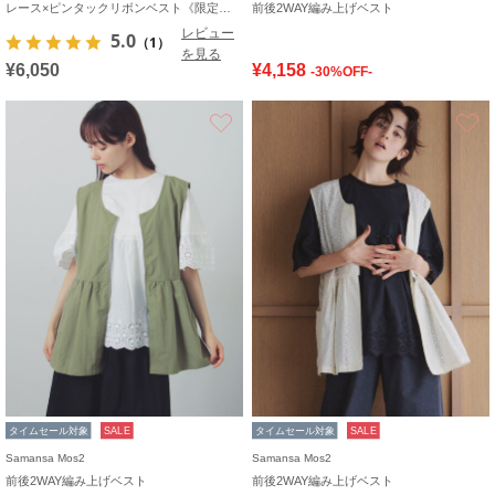
レース×ピンタックリボンベスト《限定カラーあり》
前後2WAY編み上げベスト
レビュー
5.0
（1）
を見る
¥6,050
¥4,158
-30%OFF-
お気に入り
タイムセール対象
SALE
タイムセール対象
SALE
Samansa Mos2
Samansa Mos2
前後2WAY編み上げベスト
前後2WAY編み上げベスト