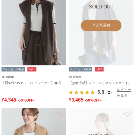
SOLD OUT
再入荷受付
タイムセール対象
SALE
タイムセール対象
SALE
Te chichi
Te chichi
【通気性/UVカット/イージーケア】麻混プリペラジレ(セットアップ可)
【接触冷感】レーヨンリネンジャケット(セットアップ可)
レビュー
5.0
（2）
を見る
¥4,345
¥3,465
-50%OFF-
-50%OFF-
お気に入り