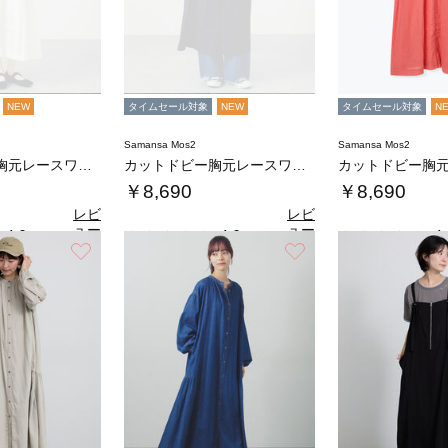
NEW
タイムセール対象
NEW
タイムセール対象
N
Samansa Mos2
Samansa Mos2
カットドビー胸元レースワンピース
カットドビー胸元レースワンピース
￥8,690
￥8,690
レビ
レビ
ュー
ュー
4.0
4.0
4.
（1）
（1）
を見
を見
お気に入り
お気に入り
る
る