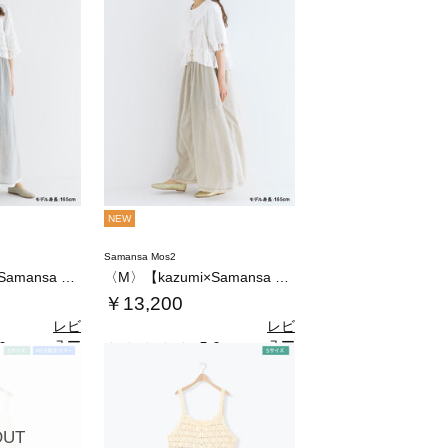
NEW
Samansa Mos2
〈M〉【kazumi×Samansa Mos…
〈M〉【kazumi×Samansa Mos…
￥13,200
レビ
レビ
ュー
ュー
0
5.0
（2）
（2）
を見
を見
る
る
OUT