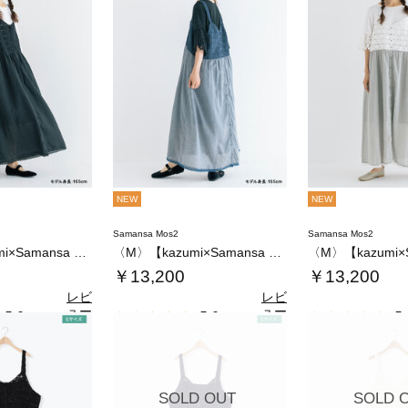
NEW
NEW
Samansa Mos2
Samansa Mos2
〈M〉【kazumi×Samansa Mos…
〈M〉【kazumi×Samansa Mos…
￥13,200
￥13,200
レビ
レビ
ュー
ュー
5.0
5.0
5.
（2）
（2）
を見
を見
る
る
SOLD OUT
SOLD 