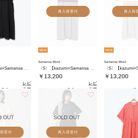
再入荷受付
再入荷
NEW
NEW
Samansa Mos2
Samansa Mos2
〈S〉【kazumi×Samansa Mos…
〈S〉【kazumi×Samansa Mos…
￥13,200
￥13,200
レビ
レビ
ュー
ュー
5.0
5.0
5.
（3）
（3）
を見
を見
お気に入り
お気に入り
る
る
D OUT
SOLD OUT
荷受付
再入荷受付