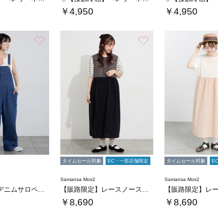
￥4,950
￥4,950
お気に入り
お気に入り
タイムセール対象
EC・一部店舗限定
タイムセール対象
E
Samansa Mos2
Samansa Mos2
【接触冷感】デニムサロペット
【販路限定】レースノースリワンピース
￥8,690
￥8,690