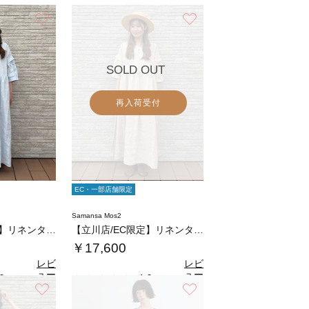
お気に入り
お気に入り
SOLD OUT
再入荷受付
EC・一部店舗限定
Samansa Mos2
【立川店/EC限定】リネンタックパフスリーブ…
【立川店/EC限定】リネンタックパフスリーブ…
￥17,600
レビ
レビ
ュー
ュー
0
4.0
（1）
（1）
を見
を見
お気に入り
お気に入り
る
る