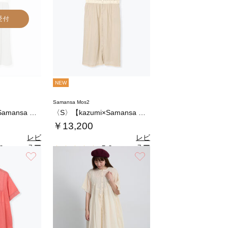
受付
NEW
Samansa Mos2
〈S〉【kazumi×Samansa Mos…
〈S〉【kazumi×Samansa Mos…
￥13,200
レビ
レビ
ュー
ュー
0
5.0
（3）
（3）
を見
を見
お気に入り
お気に入り
る
る