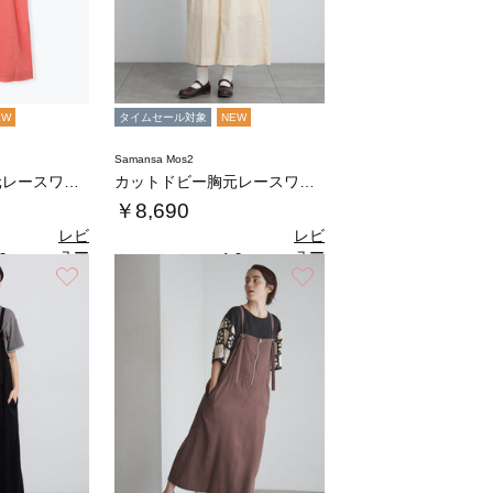
EW
タイムセール対象
NEW
Samansa Mos2
カットドビー胸元レースワンピース
カットドビー胸元レースワンピース
￥8,690
レビ
レビ
ュー
ュー
0
4.0
（1）
（1）
を見
を見
お気に入り
お気に入り
る
る