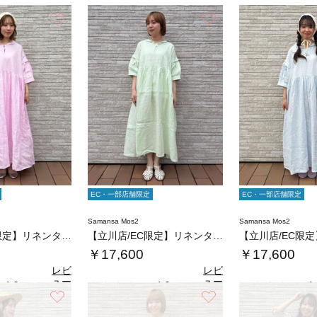
お気に入り
お気に入り
EC・一部店舗限定
EC・一部店舗限定
Samansa Mos2
Samansa Mos2
【立川店/EC限定】リネンタックパフスリーブ…
【立川店/EC限定】リネンタックパフスリーブ…
￥17,600
￥17,600
レビ
レビ
ュー
ュー
4.0
4.0
4.
（1）
（1）
を見
を見
お気に入り
お気に入り
る
る