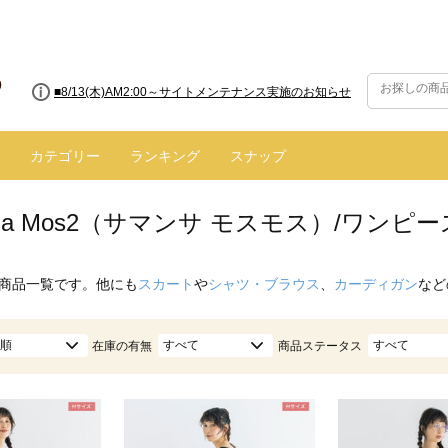
■8/13(木)AM2:00～サイトメンテナンス実施のお知らせ
■【お知らせ】ヤマト運輸の配送遅延・停止について
カテゴリー
ランキング
スナップ
nsa Mos2（サマンサ モスモス）/ワンピー
商品一覧です。他にも
スカート
や
シャツ・ブラウス
、
カーディガン
など
順
すべて
すべて
在庫の有無
商品ステータス