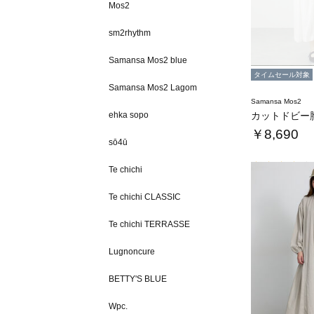
Mos2
sm2rhythm
Samansa Mos2 blue
タイムセール対象
Samansa Mos2 Lagom
Samansa Mos2
ehka sopo
￥8,690
sō4ū
Te chichi
Te chichi CLASSIC
Te chichi TERRASSE
Lugnoncure
BETTY'S BLUE
Wpc.