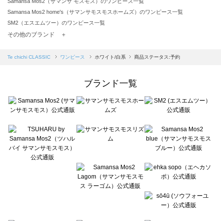
Samansa Mos2（サマンサ モスモス）のワンピース一覧
Samansa Mos2 home's（サマンサモスモスホームズ）のワンピース一覧
SM2（エスエムツー）のワンピース一覧
TSUHARU by Samansa Mos2（ツハルバイサマンサモスモス）のワンピース一覧
その他のブランド ＋
sm2rhythm（サマンサモスモス リズム）のワンピース一覧
Samansa Mos2 blue（サマンサモスモス ブルー）のワンピース一覧
Te chichi CLASSIC
ワンピース
ホワイト/白系
商品ステータス:予約
Samansa Mos2 Lagom（サマンサモスモス ラーゴム）のワンピース一覧
ehka sopo（エヘカソポ）のワンピース一覧
ブランド一覧
sō4ū（ソウフォーユー）のワンピース一覧
Te chichi（テチチ）のワンピース一覧
Te chichi CLASSIC（テチチ クラシック）のワンピース一覧
Te chichi TERRASSE（テチチ テラス）のワンピース一覧
Lugnoncure（ルノンキュール）のワンピース一覧
BETTY'S BLUE（べティーズブルー）のワンピース一覧
Wpc.（ワールドパーティー）のワンピース一覧