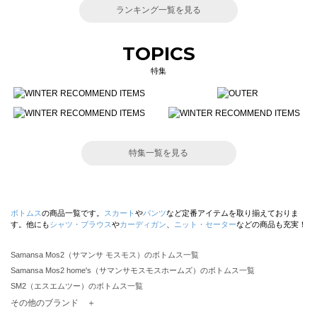
ランキング一覧を見る
TOPICS
特集
特集一覧を見る
ボトムス
の商品一覧です。
スカート
や
パンツ
など定番アイテムを取り揃えておりま
す。他にも
シャツ・ブラウス
や
カーディガン
、
ニット・セーター
などの商品も充実！
Samansa Mos2（サマンサ モスモス）のボトムス一覧
Samansa Mos2 home's（サマンサモスモスホームズ）のボトムス一覧
SM2（エスエムツー）のボトムス一覧
TSUHARU by Samansa Mos2（ツハルバイサマンサモスモス）のボトムス一覧
その他のブランド ＋
sm2rhythm（サマンサモスモス リズム）のボトムス一覧