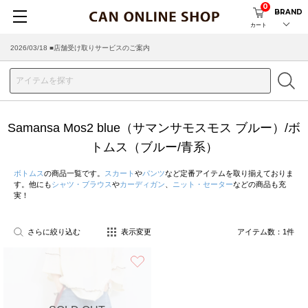
0
BRAND
カート
2026/03/18 ■店舗受け取りサービスのご案内
Samansa Mos2 blue（サマンサモスモス ブルー）/ボ
トムス（ブルー/青系）
ボトムス
の商品一覧です。
スカート
や
パンツ
など定番アイテムを取り揃えておりま
す。他にも
シャツ・ブラウス
や
カーディガン
、
ニット・セーター
などの商品も充
実！
さらに絞り込む
表示変更
アイテム数：
1
件
お気に入り