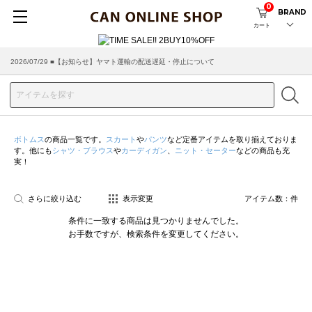
0
BRAND
カート
2026/07/29 ■【お知らせ】ヤマト運輸の配送遅延・停止について
2026/03/18 ■店舗受け取りサービスのご案内
ボトムス
の商品一覧です。
スカート
や
パンツ
など定番アイテムを取り揃えておりま
す。他にも
シャツ・ブラウス
や
カーディガン
、
ニット・セーター
などの商品も充
実！
さらに絞り込む
表示変更
アイテム数：
件
条件に一致する商品は見つかりませんでした。
お手数ですが、検索条件を変更してください。