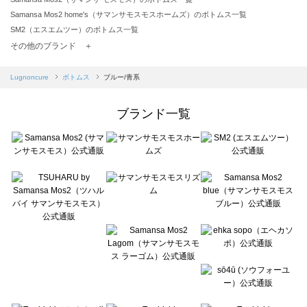
Samansa Mos2 home's（サマンサモスモスホームズ）のボトムス一覧
SM2（エスエムツー）のボトムス一覧
TSUHARU by Samansa Mos2（ツハルバイサマンサモスモス）のボトムス一覧
その他のブランド ＋
sm2rhythm（サマンサモスモス リズム）のボトムス一覧
Samansa Mos2 blue（サマンサモスモス ブルー）のボトムス一覧
Lugnoncure
ボトムス
ブルー/青系
Samansa Mos2 Lagom（サマンサモスモス ラーゴム）のボトムス一覧
ehka sopo（エヘカソポ）のボトムス一覧
ブランド一覧
sō4ū（ソウフォーユー）のボトムス一覧
Te chichi（テチチ）のボトムス一覧
Te chichi CLASSIC（テチチ クラシック）のボトムス一覧
Te chichi TERRASSE（テチチ テラス）のボトムス一覧
Lugnoncure（ルノンキュール）のボトムス一覧
BETTY'S BLUE（べティーズブルー）のボトムス一覧
Wpc.（ワールドパーティー）のボトムス一覧