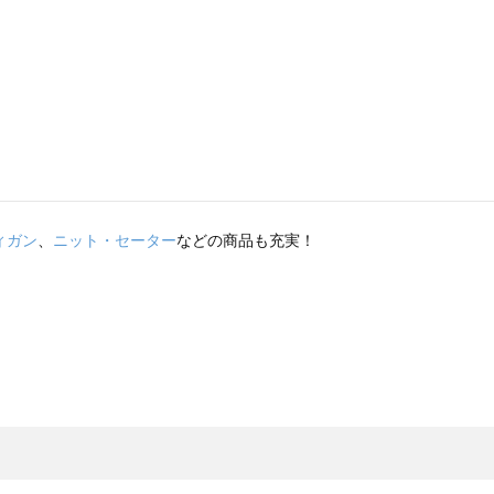
ィガン
、
ニット・セーター
などの商品も充実！