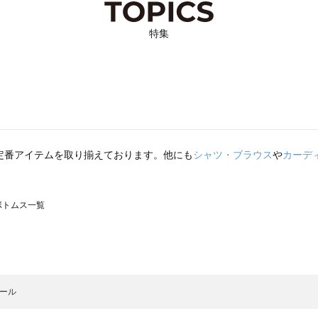
特集
定番アイテムを取り揃えております。他にも
シャツ・ブラウス
や
カーデ
のボトムス一覧
モスモス）のボトムス一覧
トムス一覧
のボトムス一覧
セール