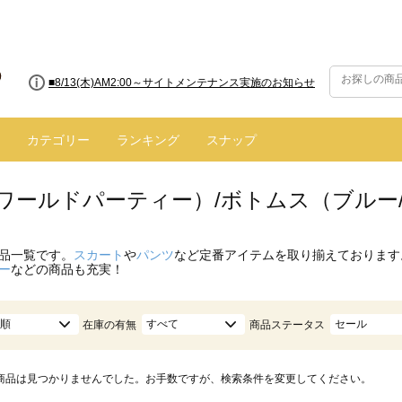
■8/13(木)AM2:00～サイトメンテナンス実施のお知らせ
カテゴリー
ランキング
スナップ
.（ワールドパーティー）/ボトムス（ブルー
品一覧です。
スカート
や
パンツ
など定番アイテムを取り揃えております
ー
などの商品も充実！
順
すべて
セール
在庫の有無
商品ステータス
商品は見つかりませんでした。お手数ですが、検索条件を変更してください。