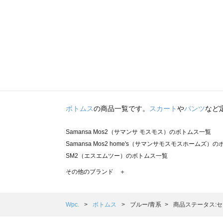
ボトムス
の商品一覧です。
スカート
や
パンツ
など
Samansa Mos2（サマンサ モスモス）のボトムス一覧
Samansa Mos2 home's（サマンサモスモスホームズ）
SM2（エスエムツー）のボトムス一覧
TSUHARU by Samansa Mos2（ツハルバイサマンサ
その他のブランド ＋
sm2rhythm（サマンサモスモス リズム）のボトムス一覧
Samansa Mos2 blue（サマンサモスモス ブルー）のボ
Samansa Mos2 Lagom（サマンサモスモス ラーゴム）
Wpc.
ボトムス
ブルー/青系
商品ステータス:
ehka sopo（エヘカソポ）のボトムス一覧