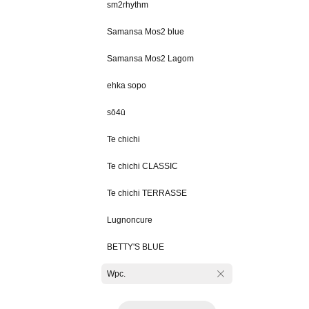
sm2rhythm
Samansa Mos2 blue
Samansa Mos2 Lagom
ehka sopo
sō4ū
Te chichi
Te chichi CLASSIC
Te chichi TERRASSE
Lugnoncure
BETTY'S BLUE
Wpc.