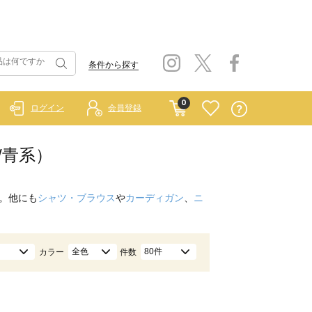
条件から探す
0
ログイン
会員登録
/青系）
。他にも
シャツ・ブラウス
や
カーディガン
、
ニ
全色
80件
カラー
件数