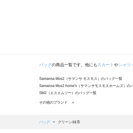
バッグ
の商品一覧です。他にも
スカート
や
シャツ
Samansa Mos2（サマンサ モスモス）のバッグ一覧
Samansa Mos2 home's（サマンサモスモスホームズ）
SM2（エスエムツー）のバッグ一覧
TSUHARU by Samansa Mos2（ツハルバイサマンサ
その他のブランド ＋
sm2rhythm（サマンサモスモス リズム）のバッグ一覧
Samansa Mos2 blue（サマンサモスモス ブルー）のバッ
Samansa Mos2 Lagom（サマンサモスモス ラーゴム）
バッグ
グリーン/緑系
ehka sopo（エヘカソポ）のバッグ一覧