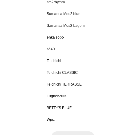
sm2rhythm
Samansa Mos2 blue
Samansa Mos2 Lagom
ehka sopo
sō4ū
Te chichi
Te chichi CLASSIC
Te chichi TERRASSE
Lugnoncure
BETTY'S BLUE
Wpc.