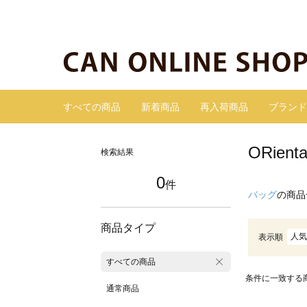
すべての商品
新着商品
再入荷商品
ブランド
ORie
検索結果
0
件
バッグ
の商品
商品タイプ
人気
表示順
すべての商品
条件に一致する
通常商品