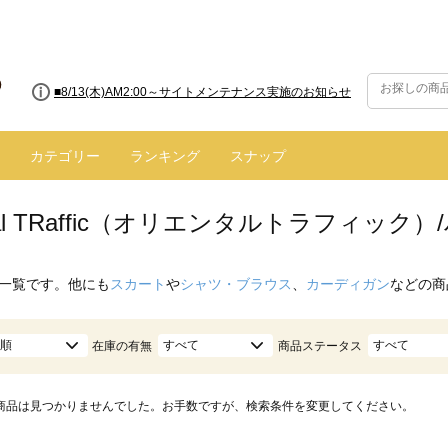
■8/13(木)AM2:00～サイトメンテナンス実施のお知らせ
カテゴリー
ランキング
スナップ
ntal TRaffic（オリエンタルトラフィッ
一覧です。他にも
スカート
や
シャツ・ブラウス
、
カーディガン
などの商
順
すべて
すべて
在庫の有無
商品ステータス
商品は見つかりませんでした。お手数ですが、検索条件を変更してください。