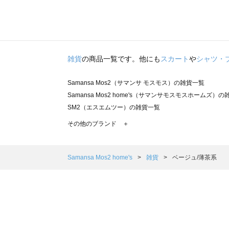
雑貨
の商品一覧です。他にも
スカート
や
シャツ・
Samansa Mos2（サマンサ モスモス）の雑貨一覧
Samansa Mos2 home's（サマンサモスモスホームズ）
SM2（エスエムツー）の雑貨一覧
TSUHARU by Samansa Mos2（ツハルバイサマンサ
その他のブランド ＋
sm2rhythm（サマンサモスモス リズム）の雑貨一覧
Samansa Mos2 blue（サマンサモスモス ブルー）の雑貨
Samansa Mos2 Lagom（サマンサモスモス ラーゴム）
Samansa Mos2 home's
雑貨
ベージュ/薄茶系
ehka sopo（エヘカソポ）の雑貨一覧
sō4ū（ソウフォーユー）の雑貨一覧
Te chichi（テチチ）の雑貨一覧
Te chichi CLASSIC（テチチ クラシック）の雑貨一覧
Te chichi TERRASSE（テチチ テラス）の雑貨一覧