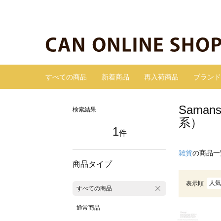
すべての商品
新着商品
再入荷商品
ブランド
Sama
検索結果
系）
1
件
雑貨
の商品一
商品タイプ
人気
表示順
すべての商品
通常商品