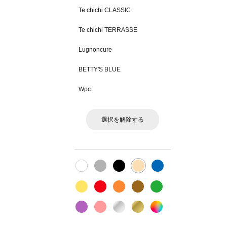
Te chichi CLASSIC
Te chichi TERRASSE
Lugnoncure
BETTY'S BLUE
Wpc.
選択を解除する