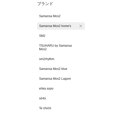
ブランド
Samansa Mos2
Samansa Mos2 home's
SM2
TSUHARU by Samansa
Mos2
sm2rhythm
Samansa Mos2 blue
Samansa Mos2 Lagom
ehka sopo
sō4ū
Te chichi