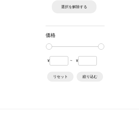
選択を解除する
価格
¥
~
¥
リセット
絞り込む