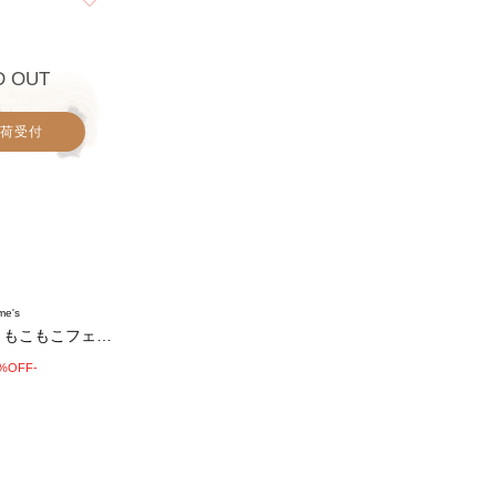
D OUT
荷受付
me's
【PEANUTS】もこもこフェイスティッシュ…
0%OFF-