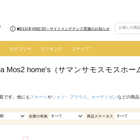
■8/13(木)AM2:00～サイトメンテナンス実施のお知らせ
カテゴリー
ランキング
スナップ
nsa Mos2 home's（サマンサモスモス
覧です。他にも
スカート
や
シャツ・ブラウス
、
カーディガン
などの商品
順
すべて
すべて
在庫の有無
商品ステータス
お気に入り